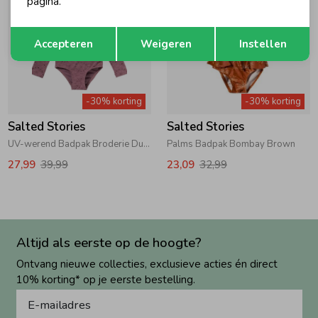
pagina.
Opslaan
Terug
Accepteren
Weigeren
Instellen
-30% korting
-30% korting
Salted Stories
Salted Stories
UV-werend Badpak Broderie Dusky Orchid
Palms Badpak Bombay Brown
27,99
39,99
23,09
32,99
Altijd als eerste op de hoogte?
Ontvang nieuwe collecties, exclusieve acties én direct
10% korting* op je eerste bestelling.