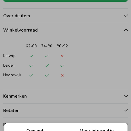
Ondergoed
Blouses
Over dit item
Winkelvoorraad
Regenkleding &-laarzen
Blazers & Gilets
62-68
74-80
86-92
Zomeraccessoires
Leggings
Katwijk
Leiden
Kledingaccessoires
Boxpakjes
Noordwijk
Beenmode
Rompers
Kenmerken
Ondergoed
Betalen
Bezorgen of ophalen
Regenkleding &-laarzen
Consent
Meer informatie