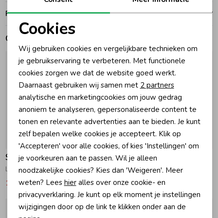
Ruilen en retouren
Zomeraccessoires
Cookies
Gerelateerde producten
Noodzakelijke cookies
Wij gebruiken cookies en vergelijkbare technieken om
Kledingaccessoires
Personalisatie cookies
je gebruikservaring te verbeteren. Met functionele
cookies zorgen we dat de website goed werkt.
Analytische cookies
Daarnaast gebruiken wij samen met
2 partners
Beenmode
Marketing cookies
analytische en marketingcookies om jouw gedrag
anoniem te analyseren, gepersonaliseerde content te
Winteraccessoires
tonen en relevante advertenties aan te bieden. Je kunt
zelf bepalen welke cookies je accepteert. Klik op
-30% korting
-30% korting
'Accepteren' voor alle cookies, of kies 'Instellingen' om
Salted Stories
Salted Stories
je voorkeuren aan te passen. Wil je alleen
Lemons Swim Tee Shortbread
Primrose Bikini Iguana
noodzakelijke cookies? Kies dan 'Weigeren'. Meer
weten? Lees
hier
alles over onze cookie- en
19,59
27,99
20,99
29,99
privacyverklaring. Je kunt op elk moment je instellingen
wijzigingen door op de link te klikken onder aan de