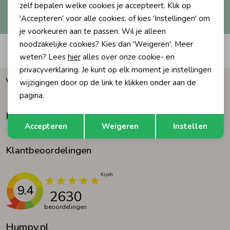
Hoe we met je data omgaan? Bekijk dit in onze
zelf bepalen welke cookies je accepteert. Klik op
privacyverklaring.
'Accepteren' voor alle cookies, of kies 'Instellingen' om
Ondergoed
Blouses
je voorkeuren aan te passen. Wil je alleen
noodzakelijke cookies? Kies dan 'Weigeren'. Meer
Automatisch sparen voor korting
Regenkleding &-laarzen
Blazers & Gilets
weten? Lees
hier
alles over onze cookie- en
privacyverklaring. Je kunt op elk moment je instellingen
Waarom Humpy?
wijzigingen door op de link te klikken onder aan de
Zomeraccessoires
Leggings
pagina.
Klantenservice
Opslaan
Terug
Kledingaccessoires
Boxpakjes
Accepteren
Weigeren
Instellen
Klantbeoordelingen
Beenmode
Rompers
Ondergoed
9.4
2630
beoordelingen
Regenkleding &-laarzen
Humpy.nl