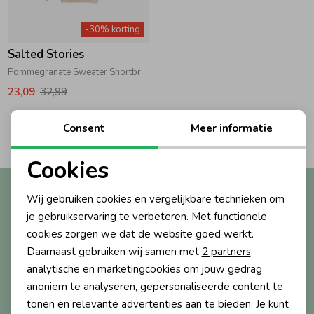
Zwemkleding
Zwemkleding
Cadeaubonnen
Winterjassen
Zwemvesten & Zwembandjes
Winterjassen
-30% korting
Salted Stories
Jassen
Jassen
Haaraccessoires
Zomerjassen
Zomerjassen
Pommegranate Sweater Shortbread
23,09
32,99
Vesten
Vesten
Kledingaccessoires
2
Consent
Meer informatie
Filters
Overhemden
Overhemden
Babyaccessoires
Cookies
Noodzakelijke cookies
Altijd als eerste op de hoogte?
Wij gebruiken cookies en vergelijkbare technieken om
Colberts & Gilets
Jurken
Verzorgingsproducten
Personalisatie cookies
Ontvang nieuwe collecties, exclusieve acties én direct
je gebruikservaring te verbeteren. Met functionele
10% korting* op je eerste bestelling.
cookies zorgen we dat de website goed werkt.
Analytische cookies
Boxpakjes
Rokken & Skorts
Beenmode
Daarnaast gebruiken wij samen met
2 partners
Marketing cookies
analytische en marketingcookies om jouw gedrag
anoniem te analyseren, gepersonaliseerde content te
Aanmelden
Rompers
Jumpsuits
Winteraccessoires
tonen en relevante advertenties aan te bieden. Je kunt