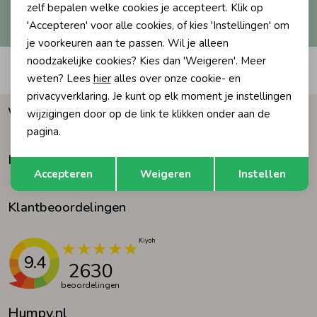
Hoe we met je data omgaan? Bekijk dit in onze
zelf bepalen welke cookies je accepteert. Klik op
privacyverklaring.
'Accepteren' voor alle cookies, of kies 'Instellingen' om
Ondergoed
Blouses
je voorkeuren aan te passen. Wil je alleen
noodzakelijke cookies? Kies dan 'Weigeren'. Meer
Automatisch sparen voor korting
Regenkleding &-laarzen
Blazers & Gilets
weten? Lees
hier
alles over onze cookie- en
privacyverklaring. Je kunt op elk moment je instellingen
Waarom Humpy?
wijzigingen door op de link te klikken onder aan de
Zomeraccessoires
Leggings
pagina.
Klantenservice
Opslaan
Terug
Kledingaccessoires
Boxpakjes
Accepteren
Weigeren
Instellen
Klantbeoordelingen
Beenmode
Rompers
Ondergoed
9.4
2630
beoordelingen
Regenkleding &-laarzen
Humpy.nl