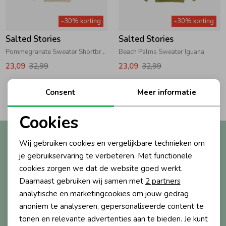
Zwemkleding
Zwemkleding
Cadeaubonnen
Winterjassen
Zwemvesten & Zwembandjes
Winterjassen
-30% korting
-30% korting
Salted Stories
Salted Stories
Jassen
Jassen
Haaraccessoires
Zomerjassen
Zomerjassen
Pommegranate Sweater Shortbread
Beach Palms Sweater Iguana
23,09
32,99
23,09
32,99
Vesten
Vesten
Kledingaccessoires
2
Consent
Meer informatie
Filters
Overhemden
Overhemden
Babyaccessoires
Cookies
Noodzakelijke cookies
Altijd als eerste op de hoogte?
Wij gebruiken cookies en vergelijkbare technieken om
Colberts & Gilets
Jurken
Verzorgingsproducten
Personalisatie cookies
Ontvang nieuwe collecties, exclusieve acties én direct
je gebruikservaring te verbeteren. Met functionele
10% korting* op je eerste bestelling.
cookies zorgen we dat de website goed werkt.
Analytische cookies
Boxpakjes
Rokken & Skorts
Beenmode
Daarnaast gebruiken wij samen met
2 partners
Marketing cookies
analytische en marketingcookies om jouw gedrag
anoniem te analyseren, gepersonaliseerde content te
Aanmelden
Rompers
Jumpsuits
Winteraccessoires
tonen en relevante advertenties aan te bieden. Je kunt