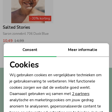
Zwemkleding
Zwemkleding
Cadeaubonnen
Winterjassen
Zwemvesten & Zwembandjes
Winterjassen
-30% korting
Jassen
Jassen
Haaraccessoires
Zomerjassen
Zomerjassen
Salted Stories
Saron zonnebril 706 Dusk Blue
Vesten
Vesten
Kledingaccessoires
10,49
14,99
Consent
Meer informatie
2
Filters
Overhemden
Overhemden
Babyaccessoires
Cookies
Noodzakelijke cookies
Colberts & Gilets
Jurken
Verzorgingsproducten
Wij gebruiken cookies en vergelijkbare technieken om
Altijd als eerste op de hoogte?
Personalisatie cookies
je gebruikservaring te verbeteren. Met functionele
Ontvang nieuwe collecties, exclusieve acties én direct
cookies zorgen we dat de website goed werkt.
10% korting* op je eerste bestelling.
Boxpakjes
Rokken & Skorts
Beenmode
Analytische cookies
Daarnaast gebruiken wij samen met
2 partners
Marketing cookies
analytische en marketingcookies om jouw gedrag
Rompers
Jumpsuits
Winteraccessoires
anoniem te analyseren, gepersonaliseerde content te
Aanmelden