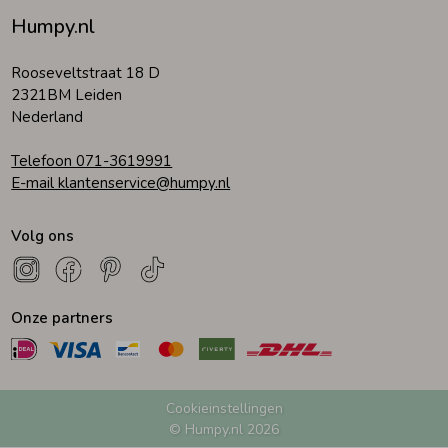
Humpy.nl
Zomeraccessoires
Rooseveltstraat 18 D
2321BM Leiden
Kledingaccessoires
Nederland
Telefoon 071-3619991
Beenmode
E-mail klantenservice@humpy.nl
Volg ons
Winteraccessoires
Onze partners
Cookieinstellingen
© Humpy.nl 2026