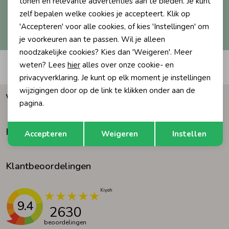
tonen en relevante advertenties aan te bieden. Je kunt
zelf bepalen welke cookies je accepteert. Klik op
Ondergoed
Blouses
Hoe we met je data omgaan? Bekijk dit in onze
'Accepteren' voor alle cookies, of kies 'Instellingen' om
privacyverklaring.
je voorkeuren aan te passen. Wil je alleen
noodzakelijke cookies? Kies dan 'Weigeren'. Meer
Regenkleding &-laarzen
Blazers & Gilets
weten? Lees
hier
alles over onze cookie- en
Automatisch sparen voor korting
privacyverklaring. Je kunt op elk moment je instellingen
Zomeraccessoires
Leggings
wijzigingen door op de link te klikken onder aan de
Waarom Humpy?
pagina.
Kledingaccessoires
Boxpakjes
Opslaan
Terug
Klantenservice
Accepteren
Weigeren
Instellen
Beenmode
Rompers
Klantbeoordelingen
Ondergoed
9.4
2630
Regenkleding &-laarzen
beoordelingen