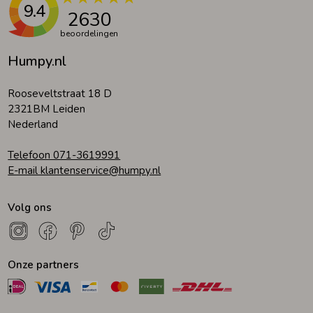
9.4
2630
Zomeraccessoires
beoordelingen
Humpy.nl
Kledingaccessoires
Rooseveltstraat 18 D
2321BM Leiden
Beenmode
Nederland
Telefoon 071-3619991
Winteraccessoires
E-mail klantenservice@humpy.nl
Volg ons
Onze partners