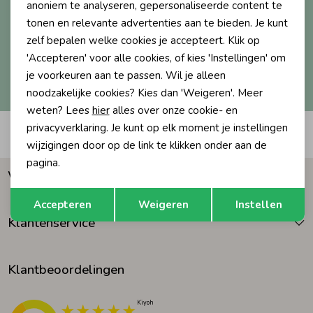
anoniem te analyseren, gepersonaliseerde content te
tonen en relevante advertenties aan te bieden. Je kunt
Ondergoed
Blouses
Aanmelden
zelf bepalen welke cookies je accepteert. Klik op
'Accepteren' voor alle cookies, of kies 'Instellingen' om
Hoe we met je data omgaan? Bekijk dit in onze
Regenkleding &-laarzen
Blazers & Gilets
je voorkeuren aan te passen. Wil je alleen
privacyverklaring.
noodzakelijke cookies? Kies dan 'Weigeren'. Meer
weten? Lees
hier
alles over onze cookie- en
Zomeraccessoires
Leggings
privacyverklaring. Je kunt op elk moment je instellingen
Automatisch sparen voor korting
wijzigingen door op de link te klikken onder aan de
pagina.
Kledingaccessoires
Boxpakjes
Waarom Humpy?
Opslaan
Terug
Accepteren
Weigeren
Instellen
Beenmode
Rompers
Klantenservice
Ondergoed
Klantbeoordelingen
Regenkleding &-laarzen