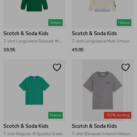
Zwemkleding
Zwemkleding
Cadeaubonnen
Winterjassen
Zwemvesten & Zwembandjes
Winterjassen
Nieuw
Nieuw
Jassen
Jassen
Haaraccessoires
Zomerjassen
Zomerjassen
Scotch & Soda Kids
Scotch & Soda Kids
T-shirt Longsleeve Relaxed-fit Green Jacket
T-shirt Longsleeve Multi Artwork Eggnog
Vesten
Vesten
Kledingaccessoires
39,95
49,95
Overhemden
Overhemden
Babyaccessoires
Colberts & Gilets
Jurken
Verzorgingsproducten
Boxpakjes
Rokken & Skorts
Beenmode
Nieuw
-50% korting
Scotch & Soda Kids
Scotch & Soda Kids
Rompers
Jumpsuits
Winteraccessoires
T-shirt Regular-fit Spectra Green
T-shirt Basquiat Artwork Meteorite