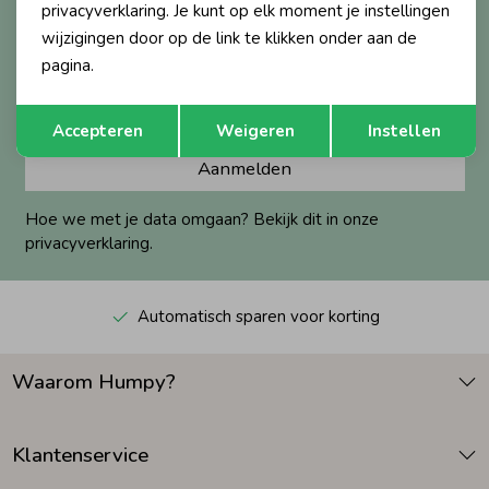
privacyverklaring. Je kunt op elk moment je instellingen
Altijd als eerste op de hoogte?
wijzigingen door op de link te klikken onder aan de
Ontvang nieuwe collecties, exclusieve acties én direct
Zomeraccessoires
pagina.
10% korting* op je eerste bestelling.
Opslaan
Terug
Kledingaccessoires
Accepteren
Weigeren
Instellen
Aanmelden
Beenmode
Hoe we met je data omgaan? Bekijk dit in onze
privacyverklaring.
Winteraccessoires
Automatisch sparen voor korting
Waarom Humpy?
Klantenservice