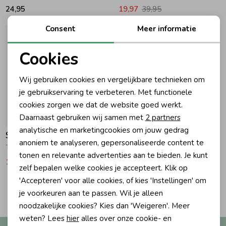
24,95
19,97
39,95
Ondergoed
Blouses
Consent
Meer informatie
Regenkleding &-laarzen
Blazers & Gilets
Cookies
Noodzakelijke cookies
Wij gebruiken cookies en vergelijkbare technieken om
Zomeraccessoires
Leggings
Personalisatie cookies
je gebruikservaring te verbeteren. Met functionele
cookies zorgen we dat de website goed werkt.
Analytische cookies
Daarnaast gebruiken wij samen met
2 partners
Kledingaccessoires
Boxpakjes
-50% korting
Marketing cookies
analytische en marketingcookies om jouw gedrag
Scotch & Soda Kids
anoniem te analyseren, gepersonaliseerde content te
T-shirt Front And Back Artwork Habanero Gold
Beenmode
Rompers
tonen en relevante advertenties aan te bieden. Je kunt
17,97
35,95
zelf bepalen welke cookies je accepteert. Klik op
'Accepteren' voor alle cookies, of kies 'Instellingen' om
Ondergoed
2
Filters
je voorkeuren aan te passen. Wil je alleen
noodzakelijke cookies? Kies dan 'Weigeren'. Meer
Regenkleding &-laarzen
weten? Lees
hier
alles over onze cookie- en