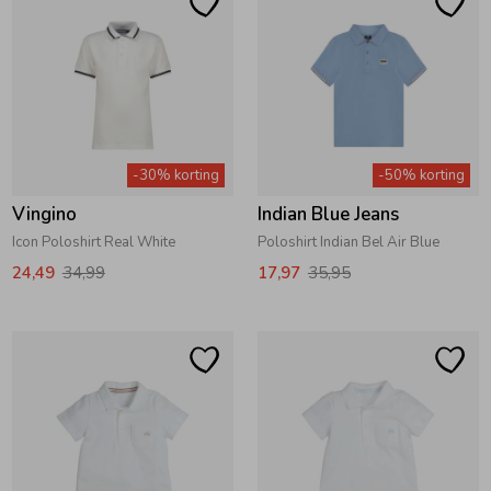
Zwemkleding
Zwemkleding
Cadeaubonnen
Winterjassen
Zwemvesten & Zwembandjes
Winterjassen
Jassen
Jassen
Haaraccessoires
Zomerjassen
Zomerjassen
-30% korting
-50% korting
Vesten
Vesten
Kledingaccessoires
Vingino
Indian Blue Jeans
Icon Poloshirt Real White
Poloshirt Indian Bel Air Blue
Overhemden
Overhemden
Babyaccessoires
24,49
34,99
17,97
35,95
Colberts & Gilets
Jurken
Verzorgingsproducten
Boxpakjes
Rokken & Skorts
Beenmode
Rompers
Jumpsuits
Winteraccessoires