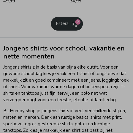
49,99
34,99
Zomeraccessoires
2
Filters
Kledingaccessoires
Jongens shirts voor school, vakantie en
Beenmode
nette momenten
Jongens shirts zijn de basis van bijna elke outfit. Voor een
Winteraccessoires
gewone schooldag kies je vaak een T-shirt of longsleeve dat
makkelijk zit en goed combineert met een jeans, joggingbroek
of short. Voor vakantie, warme dagen of buitenspelen zijn T-
shirts en tanktops juist fijn, terwijl een polo net wat
verzorgder oogt voor een feestje, etentje of familiedag.
Bij Humpy shop je jongens shirts in veel verschillende stijlen,
maten en merken. Denk aan rustige basics, shirts met print,
sportieve logo’s, gestreepte shirts, polo’s en luchtige
tanktops. Zo kies je makkelijk een shirt dat past bij het