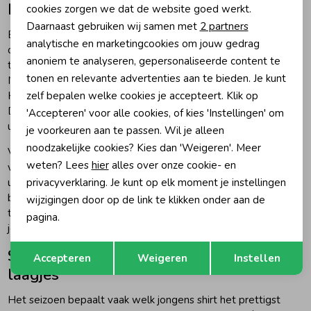
kinderkledingmerken
cookies zorgen we dat de website goed werkt.
Analytische cookies
Daarnaast gebruiken wij samen met
2 partners
Bij jongens shirts draait het niet alleen om kleur of print, maar
Marketing cookies
analytische en marketingcookies om jouw gedrag
ook om pasvorm, materiaal en hoe goed het shirt blijft zitten
anoniem te analyseren, gepersonaliseerde content te
tijdens een actieve dag. Merken zoals Vingino, Z8, Minymo,
tonen en relevante advertenties aan te bieden. Je kunt
Noppies, Raizzed, Retour Jeans, Indian Blue Jeans, Tommy
zelf bepalen welke cookies je accepteert. Klik op
Hilfiger, Gymp en Feetje hebben allemaal hun eigen stijl.
Daardoor kun je kiezen tussen sportief, casual, klassiek,
'Accepteren' voor alle cookies, of kies 'Instellingen' om
uitgesproken of juist rustig en makkelijk te combineren.
je voorkeuren aan te passen. Wil je alleen
noodzakelijke cookies? Kies dan 'Weigeren'. Meer
Voor jonge kinderen zijn zachte stoffen en bewegingsvrijheid
weten? Lees
hier
alles over onze cookie- en
vaak het belangrijkst. Voor oudere jongens speelt de
privacyverklaring. Je kunt op elk moment je instellingen
uitstraling steeds meer mee: zij kiezen sneller voor een
bepaald merk, logo, kleur of print. Door verschillende merken
wijzigingen door op de link te klikken onder aan de
te combineren, stel je makkelijk outfits samen die passen bij
pagina.
jouw kind.
Opslaan
Terug
Shirts met korte mouw, lange mouw en
Accepteren
Weigeren
Instellen
laagjes
Het seizoen bepaalt vaak welk jongens shirt het prettigst