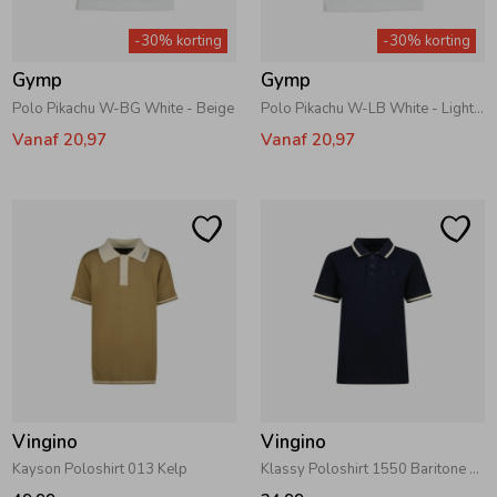
-30% korting
-30% korting
Ondergoed
Blouses
Gymp
Gymp
Polo Pikachu W-BG White - Beige
Polo Pikachu W-LB White - Light Blue
Regenkleding &-laarzen
Blazers & Gilets
Vanaf 20,97
Vanaf 20,97
Zomeraccessoires
Leggings
Kledingaccessoires
Boxpakjes
Beenmode
Rompers
Ondergoed
Vingino
Vingino
Kayson Poloshirt 013 Kelp
Klassy Poloshirt 1550 Baritone Blue
Regenkleding &-laarzen