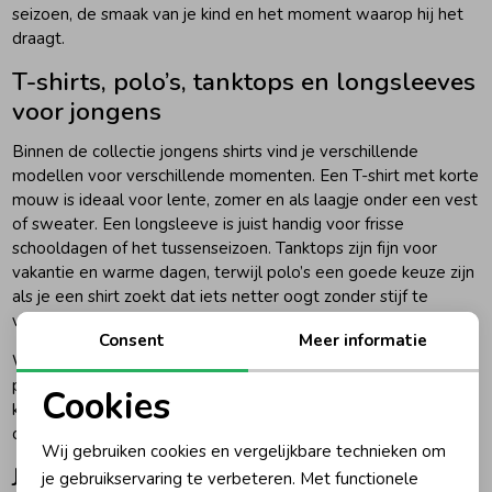
seizoen, de smaak van je kind en het moment waarop hij het
draagt.
T-shirts, polo’s, tanktops en longsleeves
voor jongens
Binnen de collectie jongens shirts vind je verschillende
modellen voor verschillende momenten. Een T-shirt met korte
mouw is ideaal voor lente, zomer en als laagje onder een vest
of sweater. Een longsleeve is juist handig voor frisse
schooldagen of het tussenseizoen. Tanktops zijn fijn voor
vakantie en warme dagen, terwijl polo’s een goede keuze zijn
als je een shirt zoekt dat iets netter oogt zonder stijf te
voelen.
Consent
Meer informatie
We adviseren om altijd een mix in de kast te hebben. Een
paar rustige shirts zijn handig als basis, terwijl shirts met print,
Cookies
kleur of logo een outfit meer karakter geven. Zo kun je snel
Noodzakelijke cookies
combineren zonder dat elke look hetzelfde wordt.
Wij gebruiken cookies en vergelijkbare technieken om
Personalisatie cookies
Jongens shirts van populaire
je gebruikservaring te verbeteren. Met functionele