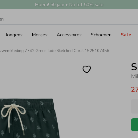
Hoera! 50 jaar • Nu tot 50% sale
Jongens
Meisjes
Accessoires
Schoenen
Sale
 zwemkleding 7742 Green Jade Sketched Coral 1525107456
S
2