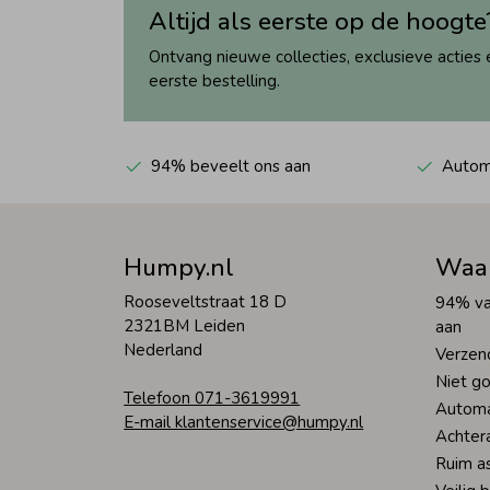
Altijd als eerste op de hoogte
Ontvang nieuwe collecties, exclusieve acties 
eerste bestelling.
94% beveelt ons aan
Automa
Humpy.nl
Waa
Rooseveltstraat 18 D
94% va
2321BM Leiden
aan
Nederland
Verzen
Niet go
Telefoon 071-3619991
Automa
E-mail klantenservice@humpy.nl
Achter
Ruim a