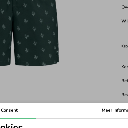
Ove
Wi
Kat
Ke
Be
Be
Rui
Consent
Meer inform
okies