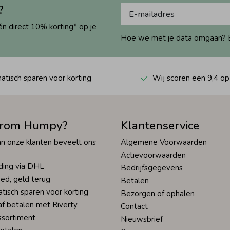
?
én direct 10% korting* op je
Hoe we met je data omgaan? Bek
tisch sparen voor korting
Wij scoren een 9,4 op
rom Humpy?
Klantenservice
n onze klanten beveelt ons
Algemene Voorwaarden
Actievoorwaarden
ding via DHL
Bedrijfsgegevens
ed, geld terug
Betalen
tisch sparen voor korting
Bezorgen of ophalen
af betalen met Riverty
Contact
ssortiment
Nieuwsbrief