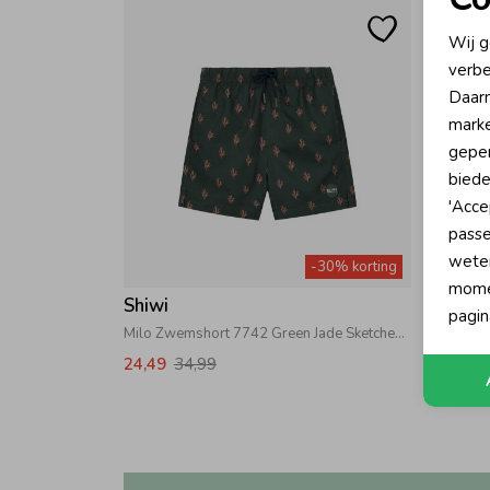
N
Wij g
verbe
A
Daarn
marke
geper
biede
'Acce
passe
wete
-30% korting
momen
Shiwi
pagin
Milo Zwemshort 7742 Green Jade Sketched Coral
24,49
34,99