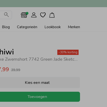
Blog
Categorieën
Lookbook
Merken
hiwi
-30% korting
Mike Zwemshort 7742 Green Jade Sketched Coral
7,99
39,99
Kies een maat
Toevoegen