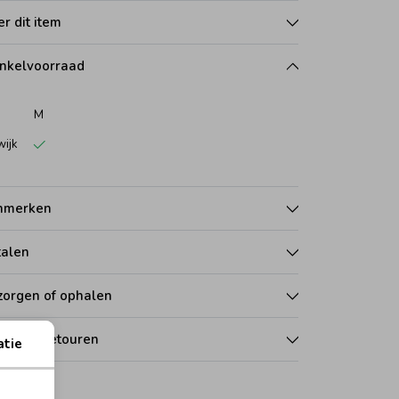
r dit item
nkelvoorraad
M
wijk
nmerken
talen
zorgen of ophalen
len en retouren
atie