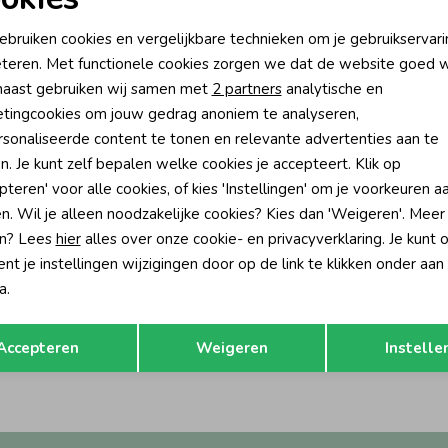
oodzakelijke cookies
Personalisatie cookies
ebruiken cookies en vergelijkbare technieken om je gebruikservari
teren. Met functionele cookies zorgen we dat de website goed w
nalytische cookies
Marketing cookies
aast gebruiken wij samen met
2 partners
analytische en
tingcookies om jouw gedrag anoniem te analyseren,
sonaliseerde content te tonen en relevante advertenties aan te
n. Je kunt zelf bepalen welke cookies je accepteert. Klik op
pteren' voor alle cookies, of kies 'Instellingen' om je voorkeuren a
n. Wil je alleen noodzakelijke cookies? Kies dan 'Weigeren'. Meer
n? Lees
hier
alles over onze cookie- en privacyverklaring. Je kunt 
t je instellingen wijzigingen door op de link te klikken onder aan
a.
Opslaan
Terug
Accepteren
Weigeren
Instelle