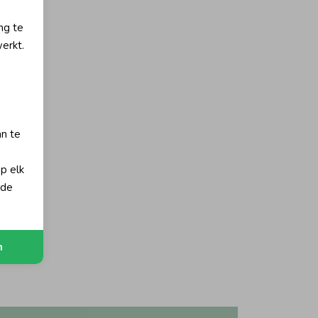
ng te
erkt.
an te
op elk
 de
n