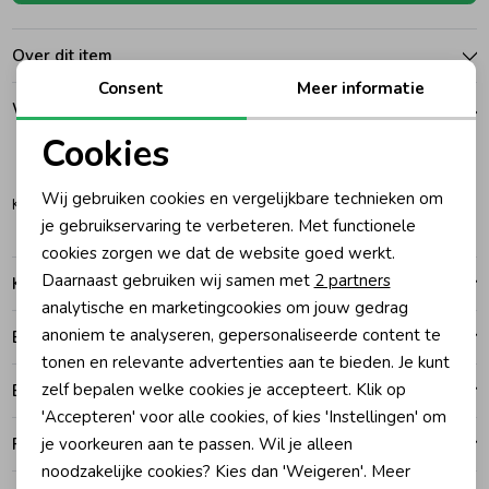
Ondergoed
Blouses
Over dit item
Consent
Meer informatie
Winkelvoorraad
Regenkleding &-laarzen
Blazers & Gilets
Cookies
122-128
Noodzakelijke cookies
Zomeraccessoires
Leggings
Wij gebruiken cookies en vergelijkbare technieken om
Katwijk
Personalisatie cookies
je gebruikservaring te verbeteren. Met functionele
cookies zorgen we dat de website goed werkt.
Kledingaccessoires
Boxpakjes
Analytische cookies
Daarnaast gebruiken wij samen met
2 partners
Kenmerken
Marketing cookies
analytische en marketingcookies om jouw gedrag
Beenmode
Rompers
anoniem te analyseren, gepersonaliseerde content te
Betalen
tonen en relevante advertenties aan te bieden. Je kunt
zelf bepalen welke cookies je accepteert. Klik op
Bezorgen of ophalen
Ondergoed
'Accepteren' voor alle cookies, of kies 'Instellingen' om
je voorkeuren aan te passen. Wil je alleen
Ruilen en retouren
Regenkleding &-laarzen
noodzakelijke cookies? Kies dan 'Weigeren'. Meer