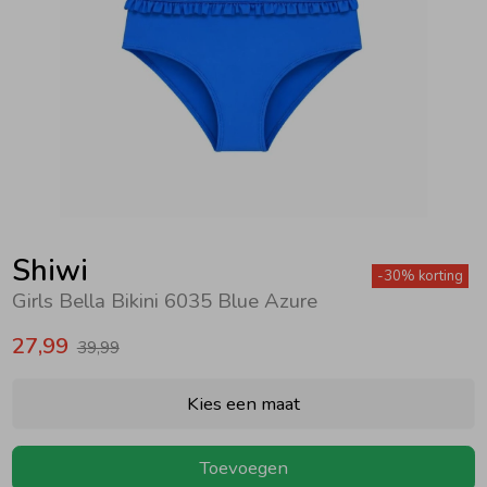
Zwemkleding
Zwemkleding
Cadeaubonnen
Winterjassen
Zwemvesten & Zwembandjes
Winterjassen
Jassen
Jassen
Haaraccessoires
Zomerjassen
Zomerjassen
Vesten
Vesten
Kledingaccessoires
Overhemden
Overhemden
Babyaccessoires
Shiwi
-30% korting
Girls Bella Bikini 6035 Blue Azure
Colberts & Gilets
Jurken
Verzorgingsproducten
27,99
39,99
Boxpakjes
Rokken & Skorts
Beenmode
Kies een maat
Rompers
Jumpsuits
Winteraccessoires
Toevoegen