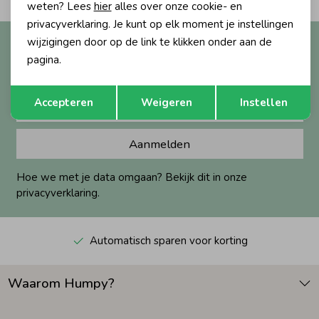
weten? Lees
hier
alles over onze cookie- en
privacyverklaring. Je kunt op elk moment je instellingen
Zomeraccessoires
wijzigingen door op de link te klikken onder aan de
Altijd als eerste op de hoogte?
pagina.
Ontvang nieuwe collecties, exclusieve acties én direct
Kledingaccessoires
10% korting* op je eerste bestelling.
Opslaan
Terug
Accepteren
Weigeren
Instellen
Beenmode
Aanmelden
Winteraccessoires
Hoe we met je data omgaan? Bekijk dit in onze
privacyverklaring.
Automatisch sparen voor korting
Waarom Humpy?