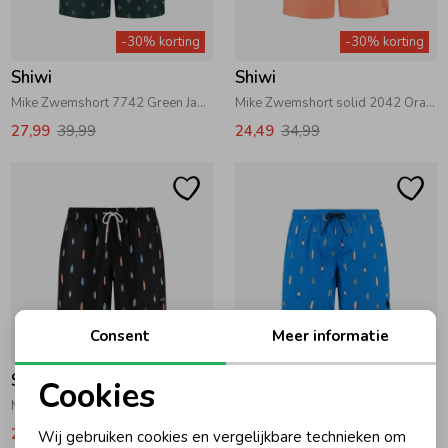
Zwemkleding
Zwemkleding
Cadeaubonnen
Winterjassen
Zwemvesten & Zwembandjes
Winterjassen
-30% korting
-30% korting
Shiwi
Shiwi
Jassen
Jassen
Haaraccessoires
Zomerjassen
Zomerjassen
Mike Zwemshort 7742 Green Jade Sketched Coral
Mike Zwemshort solid 2042 Orange Coral
27,99
39,99
24,49
34,99
Vesten
Vesten
Kledingaccessoires
Overhemden
Overhemden
Babyaccessoires
Colberts & Gilets
Jurken
Verzorgingsproducten
Consent
Meer informatie
-30% korting
-30% korting
Boxpakjes
Rokken & Skorts
Beenmode
Shiwi
Shiwi
Cookies
Mac Zwemshort Surfboards 9701 black surfboards
Nate Zwemshort Surfboards 6737 blue kobalt surfboards
Noodzakelijke cookies
Rompers
Jumpsuits
Winteraccessoires
27,99
39,99
34,99
59,99
Wij gebruiken cookies en vergelijkbare technieken om