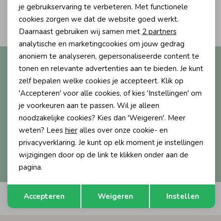
Personalisatie cookies
je gebruikservaring te verbeteren. Met functionele
2
Ondergoed
Blouses
cookies zorgen we dat de website goed werkt.
Filters
Analytische cookies
Daarnaast gebruiken wij samen met
2 partners
Marketing cookies
analytische en marketingcookies om jouw gedrag
Regenkleding &-laarzen
Blazers & Gilets
anoniem te analyseren, gepersonaliseerde content te
Altijd als eerste op de hoogte?
tonen en relevante advertenties aan te bieden. Je kunt
Ontvang nieuwe collecties, exclusieve acties én direct
zelf bepalen welke cookies je accepteert. Klik op
Zomeraccessoires
Leggings
10% korting* op je eerste bestelling.
'Accepteren' voor alle cookies, of kies 'Instellingen' om
je voorkeuren aan te passen. Wil je alleen
Kledingaccessoires
Boxpakjes
noodzakelijke cookies? Kies dan 'Weigeren'. Meer
weten? Lees
hier
alles over onze cookie- en
Aanmelden
privacyverklaring. Je kunt op elk moment je instellingen
Beenmode
Rompers
wijzigingen door op de link te klikken onder aan de
Hoe we met je data omgaan? Bekijk dit in onze
privacyverklaring.
pagina.
Ondergoed
Opslaan
Terug
Accepteren
Weigeren
Instellen
Automatisch sparen voor korting
Regenkleding &-laarzen