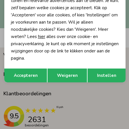
tonen en relevante advertenties aan te bieden. Je kunt
zelf bepalen welke cookies je accepteert. Klik op
Ondergoed
Blouses
Hoe we met je data omgaan? Bekijk dit in onze
'Accepteren' voor alle cookies, of kies 'Instellingen' om
privacyverklaring.
je voorkeuren aan te passen. Wil je alleen
noodzakelijke cookies? Kies dan 'Weigeren'. Meer
Regenkleding &-laarzen
Blazers & Gilets
weten? Lees
hier
alles over onze cookie- en
Automatisch sparen voor korting
privacyverklaring. Je kunt op elk moment je instellingen
Zomeraccessoires
Leggings
wijzigingen door op de link te klikken onder aan de
Waarom Humpy?
pagina.
Kledingaccessoires
Boxpakjes
Opslaan
Terug
Klantenservice
Accepteren
Weigeren
Instellen
Beenmode
Rompers
Klantbeoordelingen
Ondergoed
9.5
2631
Regenkleding &-laarzen
beoordelingen