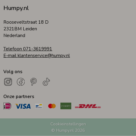
Humpy.nl
Zomeraccessoires
Rooseveltstraat 18 D
2321BM Leiden
Kledingaccessoires
Nederland
Telefoon 071-3619991
Beenmode
E-mail klantenservice@humpy.nl
Volg ons
Winteraccessoires
Onze partners
Cookieinstellingen
© Humpy.nl 2026