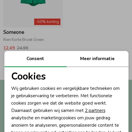
Zwemkleding
Zwemkleding
Cadeaubonnen
Winterjassen
Zwemvesten & Zwembandjes
Winterjassen
-50% korting
Jassen
Jassen
Haaraccessoires
Zomerjassen
Zomerjassen
Someone
Rien Korte Broek Green
Vesten
Vesten
Kledingaccessoires
12,49
24,99
Consent
Meer informatie
2
Filters
Overhemden
Overhemden
Babyaccessoires
Cookies
Noodzakelijke cookies
Colberts & Gilets
Jurken
Verzorgingsproducten
Wij gebruiken cookies en vergelijkbare technieken om
Altijd als eerste op de hoogte?
Personalisatie cookies
je gebruikservaring te verbeteren. Met functionele
Ontvang nieuwe collecties, exclusieve acties én direct
cookies zorgen we dat de website goed werkt.
10% korting* op je eerste bestelling.
Boxpakjes
Rokken & Skorts
Beenmode
Analytische cookies
Daarnaast gebruiken wij samen met
2 partners
Marketing cookies
analytische en marketingcookies om jouw gedrag
Rompers
Jumpsuits
Winteraccessoires
anoniem te analyseren, gepersonaliseerde content te
Aanmelden