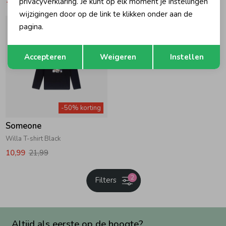
privacyverklaring. Je kunt op elk moment je instellingen
wijzigingen door op de link te klikken onder aan de
pagina.
Opslaan
Terug
Accepteren
Weigeren
Instellen
-50% korting
Someone
Willa T-shirt Black
10,99
21,99
2
Filters
Altijd als eerste op de hoogte?