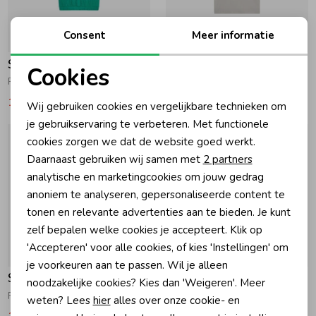
Zomeraccessoires
Consent
Meer informatie
-50% korting
-50% korting
Someone
Someone
Cookies
Kledingaccessoires
Rien T-Shirt Green
Marley T-Shirt Ecru
Noodzakelijke cookies
17,49
34,99
10,49
20,99
Wij gebruiken cookies en vergelijkbare technieken om
Personalisatie cookies
Beenmode
je gebruikservaring te verbeteren. Met functionele
cookies zorgen we dat de website goed werkt.
Analytische cookies
Daarnaast gebruiken wij samen met
2 partners
Winteraccessoires
Marketing cookies
analytische en marketingcookies om jouw gedrag
anoniem te analyseren, gepersonaliseerde content te
tonen en relevante advertenties aan te bieden. Je kunt
zelf bepalen welke cookies je accepteert. Klik op
'Accepteren' voor alle cookies, of kies 'Instellingen' om
-50% korting
-50% korting
je voorkeuren aan te passen. Wil je alleen
Someone
Someone
noodzakelijke cookies? Kies dan 'Weigeren'. Meer
Felice T-Shirt Soft Mint
Oona T-Shirt Ecru
weten? Lees
hier
alles over onze cookie- en
11,49
22,99
10,49
20,99