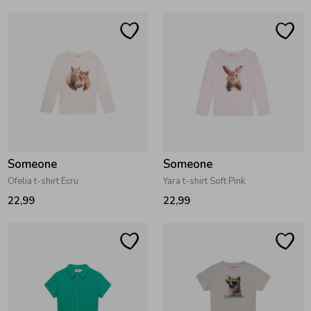
Ondergoed
Blouses
Regenkleding &-laarzen
Blazers & Gilets
Zomeraccessoires
Leggings
Kledingaccessoires
Boxpakjes
Someone
Someone
Ofelia t-shirt Ecru
Yara t-shirt Soft Pink
22,99
22,99
Beenmode
Rompers
Ondergoed
Regenkleding &-laarzen