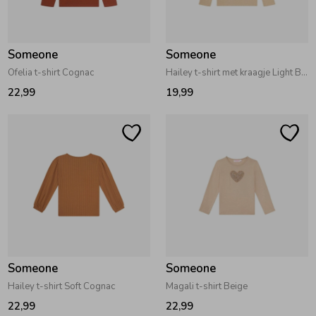
Zwemkleding
Zwemkleding
Cadeaubonnen
Winterjassen
Zwemvesten & Zwembandjes
Winterjassen
Someone
Someone
Jassen
Jassen
Haaraccessoires
Zomerjassen
Zomerjassen
Ofelia t-shirt Cognac
Hailey t-shirt met kraagje Light Beige
22,99
19,99
Vesten
Vesten
Kledingaccessoires
Overhemden
Overhemden
Babyaccessoires
Colberts & Gilets
Jurken
Verzorgingsproducten
Boxpakjes
Rokken & Skorts
Beenmode
Someone
Someone
Hailey t-shirt Soft Cognac
Magali t-shirt Beige
Rompers
Jumpsuits
Winteraccessoires
22,99
22,99