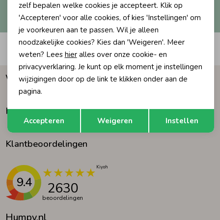
Hoe we met je data omgaan? Bekijk dit in onze
zelf bepalen welke cookies je accepteert. Klik op
privacyverklaring.
'Accepteren' voor alle cookies, of kies 'Instellingen' om
Ondergoed
Blouses
je voorkeuren aan te passen. Wil je alleen
noodzakelijke cookies? Kies dan 'Weigeren'. Meer
Automatisch sparen voor korting
Regenkleding &-laarzen
Blazers & Gilets
weten? Lees
hier
alles over onze cookie- en
privacyverklaring. Je kunt op elk moment je instellingen
Waarom Humpy?
wijzigingen door op de link te klikken onder aan de
Zomeraccessoires
Leggings
pagina.
Klantenservice
Opslaan
Terug
Kledingaccessoires
Boxpakjes
Accepteren
Weigeren
Instellen
Klantbeoordelingen
Beenmode
Rompers
Ondergoed
9.4
2630
beoordelingen
Regenkleding &-laarzen
Humpy.nl