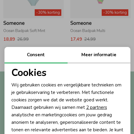
Zwemkleding
Zwemkleding
Cadeaubonnen
Winterjassen
Zwemvesten & Zwembandjes
Winterjassen
-30% korting
-30% korting
Someone
Someone
Jassen
Jassen
Haaraccessoires
Zomerjassen
Zomerjassen
Ocean Badpak Soft Mint
Ocean Badpak Multi
18,89
26,99
17,49
24,99
Vesten
Vesten
Kledingaccessoires
2
Consent
Meer informatie
Filters
Overhemden
Overhemden
Babyaccessoires
Cookies
Noodzakelijke cookies
Altijd als eerste op de hoogte?
Wij gebruiken cookies en vergelijkbare technieken om
Colberts & Gilets
Jurken
Verzorgingsproducten
Personalisatie cookies
Ontvang nieuwe collecties, exclusieve acties én direct
je gebruikservaring te verbeteren. Met functionele
10% korting* op je eerste bestelling.
cookies zorgen we dat de website goed werkt.
Analytische cookies
Boxpakjes
Rokken & Skorts
Beenmode
Daarnaast gebruiken wij samen met
2 partners
Marketing cookies
analytische en marketingcookies om jouw gedrag
anoniem te analyseren, gepersonaliseerde content te
Aanmelden
Rompers
Jumpsuits
Winteraccessoires
tonen en relevante advertenties aan te bieden. Je kunt