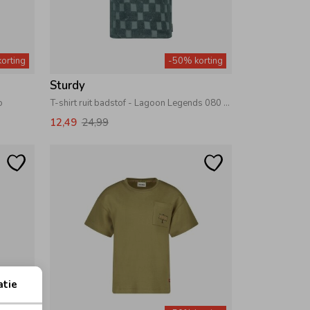
orting
-50% korting
Sturdy
o
T-shirt ruit badstof - Lagoon Legends 080 Petrol
12,49
24,99
atie