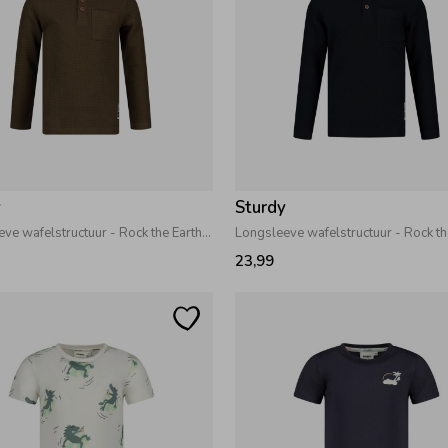
y
Sturdy
Longsleeve wafelstructuur - Rock the Earth Army
23,99