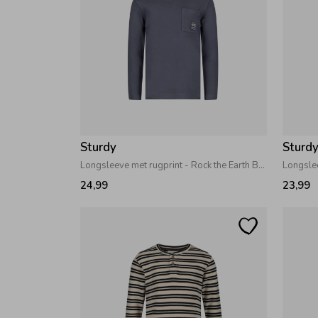
Sturdy
Sturd
Longsleeve met rugprint - Rock the Earth Blauw
24,99
23,99