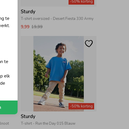
orting
-50% korting
Sturdy
ng te
my
T-shirt oversized - Desert Fiesta 330 Army
erkt.
9,99
19,99
an te
op elk
 de
orting
-50% korting
n
Sturdy
lnoot
T-shirt - Run the Day 015 Blauw