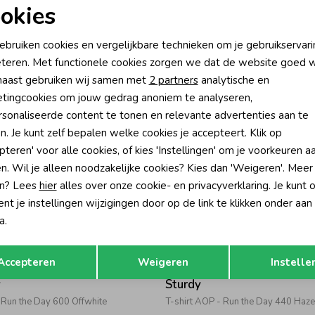
-50% korting
-50% k
okies
y
Sturdy
oodzakelijke cookies
Personalisatie cookies
ebruiken cookies en vergelijkbare technieken om je gebruikservari
- Desert Fiesta 330 Army
T-shirt AOP - Desert Fiesta 330 Ar
teren. Met functionele cookies zorgen we dat de website goed w
9,99
9,99
19,99
nalytische cookies
Marketing cookies
aast gebruiken wij samen met
2 partners
analytische en
tingcookies om jouw gedrag anoniem te analyseren,
sonaliseerde content te tonen en relevante advertenties aan te
n. Je kunt zelf bepalen welke cookies je accepteert. Klik op
pteren' voor alle cookies, of kies 'Instellingen' om je voorkeuren a
n. Wil je alleen noodzakelijke cookies? Kies dan 'Weigeren'. Meer
n? Lees
hier
alles over onze cookie- en privacyverklaring. Je kunt 
t je instellingen wijzigingen door op de link te klikken onder aan
a.
Opslaan
Terug
-50% korting
-50% k
Accepteren
Weigeren
Instelle
y
Sturdy
- Run the Day 600 Offwhite
T-shirt AOP - Run the Day 440 Haze