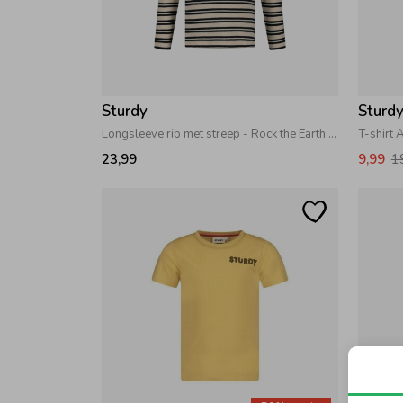
Sturdy
Sturd
Longsleeve rib met streep - Rock the Earth Offwhite
T-shirt
23,99
9,99
1