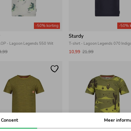
-50% korting
-50% k
y
Sturdy
 AOP - Lagoon Legends 550 Wit
T-shirt - Lagoon Legends 070 Indig
9,99
10,99
21,99
Consent
Meer inform