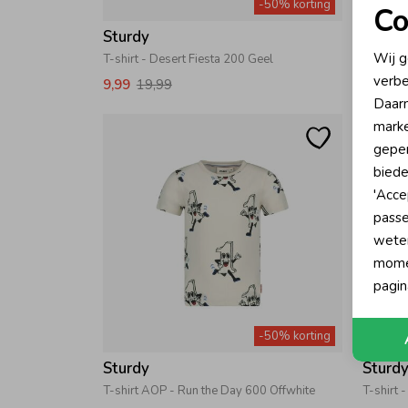
-50% korting
Co
Sturdy
Sturd
N
Wij g
T-shirt - Desert Fiesta 200 Geel
T-shirt 
verbe
9,99
19,99
9,99
1
A
Daarn
marke
geper
biede
'Acce
passe
wete
momen
pagin
-50% korting
Sturdy
Sturd
T-shirt AOP - Run the Day 600 Offwhite
T-shirt 