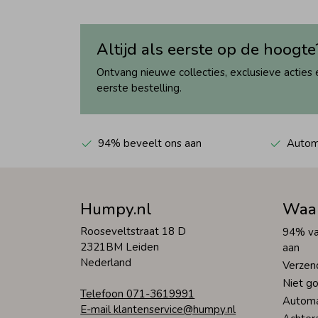
Altijd als eerste op de hoogte
Ontvang nieuwe collecties, exclusieve acties 
eerste bestelling.
94% beveelt ons aan
Automa
Humpy.nl
Waa
Rooseveltstraat 18 D
94% va
2321BM Leiden
aan
Nederland
Verzen
Niet go
Telefoon 071-3619991
Automa
E-mail klantenservice@humpy.nl