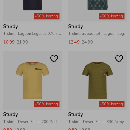
Zomeraccessoires
-50% korting
-50% korting
Sturdy
Sturdy
Kledingaccessoires
T-shirt - Lagoon Legends 070 Indigo
T-shirt ruit badstof - Lagoon Legends 080 Petrol
10,99
21,99
12,49
24,99
Beenmode
Winteraccessoires
-50% korting
-50% korting
Sturdy
Sturdy
T-shirt - Desert Fiesta 200 Geel
T-shirt - Desert Fiesta 330 Army
9,99
19,99
9,99
19,99