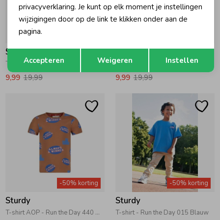
privacyverklaring. Je kunt op elk moment je instellingen
wijzigingen door op de link te klikken onder aan de
pagina.
-50% korting
-50% korting
Sturdy
Sturdy
Opslaan
Terug
Accepteren
Weigeren
Instellen
T-shirt AOP - Run the Day 600 Offwhite
T-shirt - Run the Day 600 Offwhite
9,99
19,99
9,99
19,99
-50% korting
-50% korting
Sturdy
Sturdy
T-shirt AOP - Run the Day 440 Hazelnoot
T-shirt - Run the Day 015 Blauw