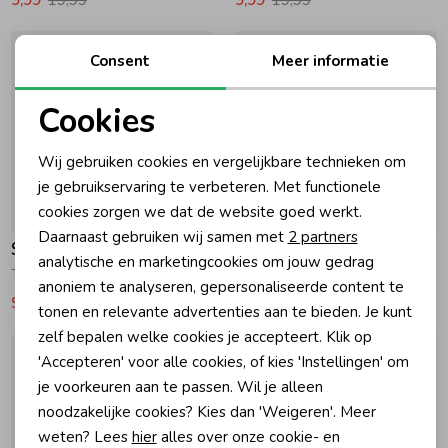
Consent
Meer informatie
Cookies
Noodzakelijke cookies
Wij gebruiken cookies en vergelijkbare technieken om
Personalisatie cookies
je gebruikservaring te verbeteren. Met functionele
cookies zorgen we dat de website goed werkt.
-50% korting
-50% korting
Analytische cookies
Daarnaast gebruiken wij samen met
2 partners
Sturdy
Sturdy
Marketing cookies
analytische en marketingcookies om jouw gedrag
T-shirt AOP - Desert Fiesta 330 Army
T-shirt oversized - Desert Fiesta 330 Army
anoniem te analyseren, gepersonaliseerde content te
9,99
19,99
9,99
19,99
tonen en relevante advertenties aan te bieden. Je kunt
zelf bepalen welke cookies je accepteert. Klik op
'Accepteren' voor alle cookies, of kies 'Instellingen' om
je voorkeuren aan te passen. Wil je alleen
noodzakelijke cookies? Kies dan 'Weigeren'. Meer
weten? Lees
hier
alles over onze cookie- en