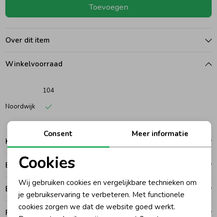
Toevoegen
Ondergoed
Blouses
Over dit item
Regenkleding &-laarzen
Blazers & Gilets
Winkelvoorraad
Zomeraccessoires
Leggings
104
Noordwijk
Kledingaccessoires
Boxpakjes
Consent
Meer informatie
Kenmerken
Beenmode
Rompers
Cookies
Betalen
Noodzakelijke cookies
Ondergoed
Wij gebruiken cookies en vergelijkbare technieken om
Bezorgen of ophalen
Personalisatie cookies
je gebruikservaring te verbeteren. Met functionele
cookies zorgen we dat de website goed werkt.
Regenkleding &-laarzen
Analytische cookies
Ruilen en retouren