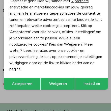
Daarnaast gebruiken wij samen met
2 partners
Marketing cookies
analytische en marketingcookies om jouw gedrag
Gerelateerde producten
Zomeraccessoires
anoniem te analyseren, gepersonaliseerde content te
tonen en relevante advertenties aan te bieden. Je kunt
zelf bepalen welke cookies je accepteert. Klik op
Kledingaccessoires
'Accepteren' voor alle cookies, of kies 'Instellingen' om
je voorkeuren aan te passen. Wil je alleen
Beenmode
noodzakelijke cookies? Kies dan 'Weigeren'. Meer
weten? Lees
hier
alles over onze cookie- en
privacyverklaring. Je kunt op elk moment je instellingen
Winteraccessoires
-50% korting
-50% korting
wijzigingen door op de link te klikken onder aan de
pagina.
Sturdy
Sturdy
Sokken - Desert Fiesta 166 Neon Koraal
Broek - Desert Fiesta 405 d.Bruin
Opslaan
Terug
Accepteren
Weigeren
Instellen
4,99
9,99
19,99
39,99