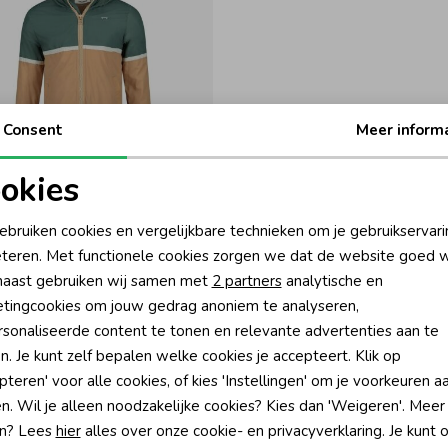
Consent
Meer inform
-50% korting
okies
y
oodzakelijke cookies
Personalisatie cookies
ebruiken cookies en vergelijkbare technieken om je gebruikservari
et capuchon - Run the Day 450 Zand
teren. Met functionele cookies zorgen we dat de website goed w
44,99
nalytische cookies
Marketing cookies
aast gebruiken wij samen met
2 partners
analytische en
tingcookies om jouw gedrag anoniem te analyseren,
sonaliseerde content te tonen en relevante advertenties aan te
n. Je kunt zelf bepalen welke cookies je accepteert. Klik op
pteren' voor alle cookies, of kies 'Instellingen' om je voorkeuren a
?
n. Wil je alleen noodzakelijke cookies? Kies dan 'Weigeren'. Meer
n? Lees
hier
alles over onze cookie- en privacyverklaring. Je kunt 
én direct 10% korting* op je