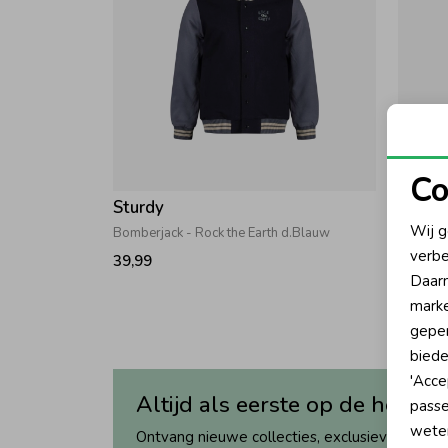
Co
Sturdy
Sturd
N
Wij g
Bomberjack - Rock the Earth d.Blauw
Jasje m
verbe
39,99
22,49
A
Daarn
marke
geper
biede
'Acce
Altijd als eerste op de hoogte
passe
wete
Ontvang nieuwe collecties, exclusieve acties 