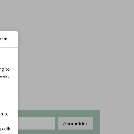
atie
ng te
erkt.
an te
Aanmelden
op elk