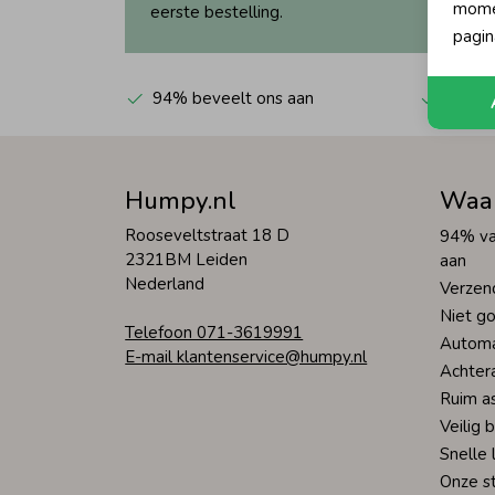
momen
eerste bestelling.
pagin
94% beveelt ons aan
Automa
Humpy.nl
Waa
Rooseveltstraat 18 D
94% va
2321BM Leiden
aan
Nederland
Verzen
Niet go
Telefoon 071-3619991
Automa
E-mail klantenservice@humpy.nl
Achter
Ruim a
Veilig 
Snelle 
Onze s