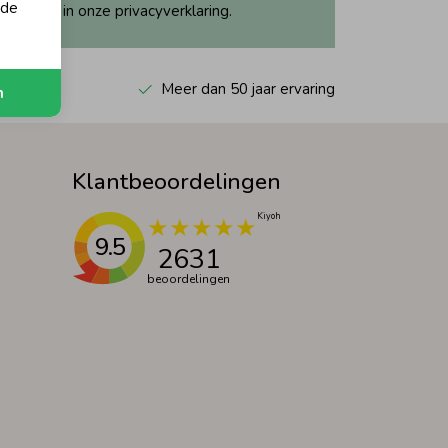
 de
ijk dit in onze privacyverklaring.
 Kiyoh
Meer dan 50 jaar ervaring
n
Klantbeoordelingen
9.5
2631
beoordelingen