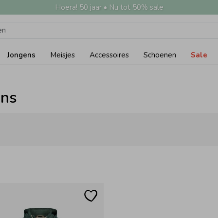
Hoera! 50 jaar • Nu tot 50% sale
Jongens
Meisjes
Accessoires
Schoenen
Sale
ens