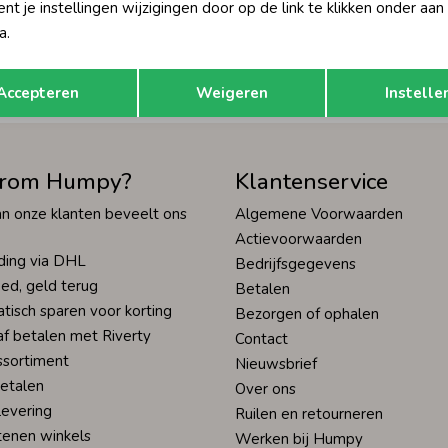
t je instellingen wijzigingen door op de link te klikken onder aan
Hoe we met je data omgaan? Bek
a.
Opslaan
Terug
tisch sparen voor korting
Wij scoren een 9,4 op
Accepteren
Weigeren
Instelle
rom Humpy?
Klantenservice
n onze klanten beveelt ons
Algemene Voorwaarden
Actievoorwaarden
ding via DHL
Bedrijfsgegevens
ed, geld terug
Betalen
tisch sparen voor korting
Bezorgen of ophalen
af betalen met Riverty
Contact
ssortiment
Nieuwsbrief
betalen
Over ons
levering
Ruilen en retourneren
tenen winkels
Werken bij Humpy