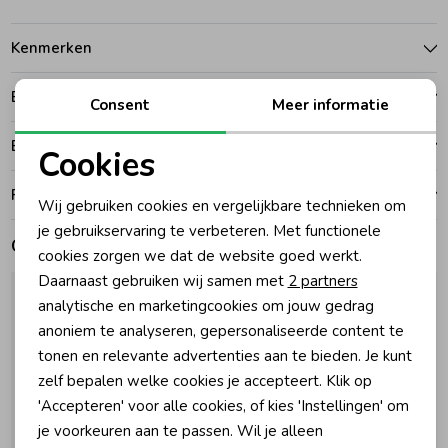
Zomeraccessoires
Kenmerken
Betalen
Consent
Meer informatie
Kledingaccessoires
Bezorgen of ophalen
Cookies
Beenmode
Noodzakelijke cookies
Ruilen en retouren
Wij gebruiken cookies en vergelijkbare technieken om
Personalisatie cookies
je gebruikservaring te verbeteren. Met functionele
Winteraccessoires
Gerelateerde producten
cookies zorgen we dat de website goed werkt.
Analytische cookies
Daarnaast gebruiken wij samen met
2 partners
Marketing cookies
analytische en marketingcookies om jouw gedrag
anoniem te analyseren, gepersonaliseerde content te
tonen en relevante advertenties aan te bieden. Je kunt
zelf bepalen welke cookies je accepteert. Klik op
'Accepteren' voor alle cookies, of kies 'Instellingen' om
je voorkeuren aan te passen. Wil je alleen