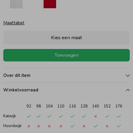
Ondergoed
Blouses
Maattabel
Regenkleding &-laarzen
Blazers & Gilets
Kies een maat
Zomeraccessoires
Leggings
Toevoegen
Kledingaccessoires
Boxpakjes
Over dit item
Beenmode
Rompers
Winkelvoorraad
92
98
104
110
116
128
140
152
176
Ondergoed
Katwijk
Noordwijk
Regenkleding &-laarzen