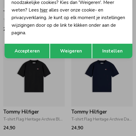
noodzakelijke cookies? Kies dan 'Weigeren'. Meer
weten? Lees
hier
alles over onze cookie- en
Tommy Hilfiger
Tommy Hilfiger
privacyverklaring. Je kunt op elk moment je instellingen
T-shirt Flag Heritage Rural Green
T-shirt Flag Heritage Archive Primary Red
wijzigingen door op de link te klikken onder aan de
24,90
24,90
pagina.
Opslaan
Terug
Accepteren
Weigeren
Instellen
Tommy Hilfiger
Tommy Hilfiger
T-shirt Flag Heritage Archive Black
T-shirt Flag Heritage Archive Dark Night Navy
24,90
24,90