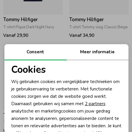
Tommy Hilfiger
Tommy Hilfiger
T-shirt Pique Dark Night Navy
T-shirt Tommy vlag Classic Beige
Vanaf 29,90
Vanaf 34,90
Consent
Meer informatie
Cookies
Noodzakelijke cookies
Wij gebruiken cookies en vergelijkbare technieken om
Personalisatie cookies
je gebruikservaring te verbeteren. Met functionele
cookies zorgen we dat de website goed werkt.
Analytische cookies
Daarnaast gebruiken wij samen met
2 partners
Marketing cookies
analytische en marketingcookies om jouw gedrag
Tommy Hilfiger
Tommy Hilfiger
anoniem te analyseren, gepersonaliseerde content te
T-shirt script graphic Dark Night Navy
T-shirt Tonal Flag Neon Lychee
tonen en relevante advertenties aan te bieden. Je kunt
Vanaf 34,90
Vanaf 24,90