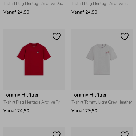
T-shirt Flag Heritage Archive Dark Night Navy
T-shirt Flag Heritage Archive Black
Ondergoed
Blouses
Vanaf 24,90
Vanaf 24,90
Regenkleding &-laarzen
Blazers & Gilets
Zomeraccessoires
Leggings
Kledingaccessoires
Boxpakjes
Beenmode
Rompers
Tommy Hilfiger
Tommy Hilfiger
T-shirt Flag Heritage Archive Primary Red
T-shirt Tommy Light Grey Heather
Ondergoed
Vanaf 24,90
Vanaf 29,90
Regenkleding &-laarzen