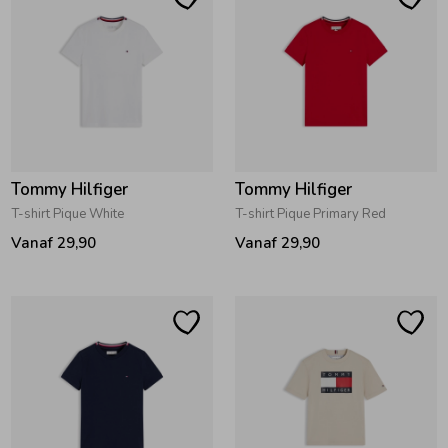
Zomeraccessoires
Kledingaccessoires
Beenmode
Tommy Hilfiger
Tommy Hilfiger
T-shirt Pique White
T-shirt Pique Primary Red
Winteraccessoires
Vanaf 29,90
Vanaf 29,90