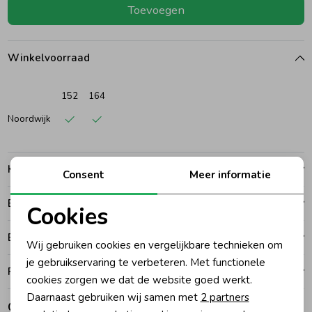
Toevoegen
Ondergoed
Blouses
Winkelvoorraad
Regenkleding &-laarzen
Blazers & Gilets
152
164
Zomeraccessoires
Leggings
Noordwijk
Kledingaccessoires
Boxpakjes
Kenmerken
Consent
Meer informatie
Betalen
Beenmode
Rompers
Cookies
Noodzakelijke cookies
Bezorgen of ophalen
Wij gebruiken cookies en vergelijkbare technieken om
Ondergoed
Personalisatie cookies
je gebruikservaring te verbeteren. Met functionele
Ruilen en retouren
cookies zorgen we dat de website goed werkt.
Analytische cookies
Daarnaast gebruiken wij samen met
2 partners
Regenkleding &-laarzen
Gerelateerde producten