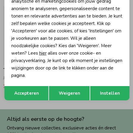
Marketing cookies
analytische en marketingcookies om jouw gedrag
anoniem te analyseren, gepersonaliseerde content te
Zomeraccessoires
tonen en relevante advertenties aan te bieden. Je kunt
zelf bepalen welke cookies je accepteert. Klik op
'Accepteren' voor alle cookies, of kies 'Instellingen' om
Kledingaccessoires
je voorkeuren aan te passen. Wil je alleen
noodzakelijke cookies? Kies dan 'Weigeren'. Meer
Beenmode
weten? Lees
hier
alles over onze cookie- en
-50% korting
privacyverklaring. Je kunt op elk moment je instellingen
wijzigingen door op de link te klikken onder aan de
Tommy Hilfiger
Tommy Hilfiger
Winteraccessoires
pagina.
Jeans Mabel Flower print 1AB Denim Light flower aop
Overhemd Striped Star Sweet Blue Stripes
39,95
79,90
89,90
Opslaan
Terug
Accepteren
Weigeren
Instellen
Altijd als eerste op de hoogte?
Ontvang nieuwe collecties, exclusieve acties én direct