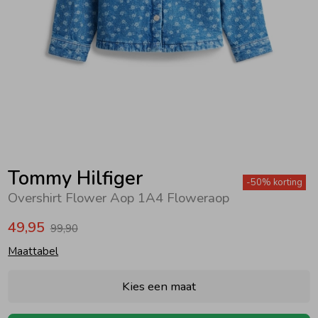
Zwemkleding
Zwemkleding
Cadeaubonnen
Winterjassen
Zwemvesten & Zwembandjes
Winterjassen
Jassen
Jassen
Haaraccessoires
Zomerjassen
Zomerjassen
Vesten
Vesten
Kledingaccessoires
Overhemden
Overhemden
Babyaccessoires
Tommy Hilfiger
-50% korting
Overshirt Flower Aop 1A4 Floweraop
Colberts & Gilets
Jurken
Verzorgingsproducten
49,95
99,90
Maattabel
Boxpakjes
Rokken & Skorts
Beenmode
Kies een maat
Rompers
Jumpsuits
Winteraccessoires