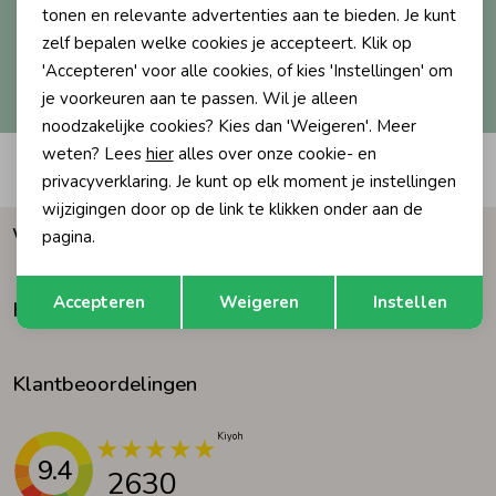
tonen en relevante advertenties aan te bieden. Je kunt
Aanmelden
Ondergoed
Blouses
zelf bepalen welke cookies je accepteert. Klik op
'Accepteren' voor alle cookies, of kies 'Instellingen' om
Hoe we met je data omgaan? Bekijk dit in onze
privacyverklaring.
je voorkeuren aan te passen. Wil je alleen
Regenkleding &-laarzen
Blazers & Gilets
noodzakelijke cookies? Kies dan 'Weigeren'. Meer
weten? Lees
hier
alles over onze cookie- en
Automatisch sparen voor korting
privacyverklaring. Je kunt op elk moment je instellingen
Zomeraccessoires
Leggings
wijzigingen door op de link te klikken onder aan de
Waarom Humpy?
pagina.
Kledingaccessoires
Boxpakjes
Opslaan
Terug
Accepteren
Weigeren
Instellen
Klantenservice
Beenmode
Rompers
Klantbeoordelingen
Ondergoed
9.4
Regenkleding &-laarzen
2630