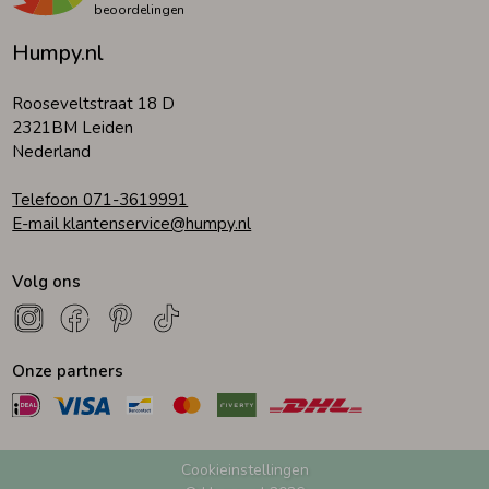
beoordelingen
Humpy.nl
Zomeraccessoires
Rooseveltstraat 18 D
Kledingaccessoires
2321BM Leiden
Nederland
Beenmode
Telefoon 071-3619991
E-mail klantenservice@humpy.nl
Winteraccessoires
Volg ons
Onze partners
Cookieinstellingen