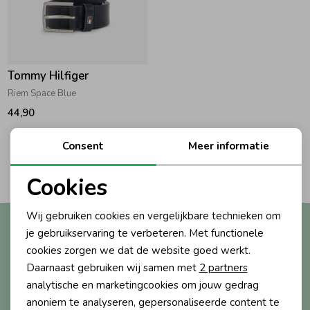
Zwemkleding
Zwemkleding
Cadeaubonnen
Winterjassen
Zwemvesten & Zwembandjes
Winterjassen
Jassen
Jassen
Haaraccessoires
Zomerjassen
Zomerjassen
Tommy Hilfiger
Riem Space Blue
Vesten
Vesten
Kledingaccessoires
44,90
Consent
Meer informatie
Overhemden
Overhemden
Babyaccessoires
2
Filters
Cookies
Noodzakelijke cookies
Colberts & Gilets
Jurken
Verzorgingsproducten
Wij gebruiken cookies en vergelijkbare technieken om
Altijd als eerste op de hoogte?
Personalisatie cookies
je gebruikservaring te verbeteren. Met functionele
Ontvang nieuwe collecties, exclusieve acties én direct
Boxpakjes
Rokken & Skorts
Beenmode
cookies zorgen we dat de website goed werkt.
Analytische cookies
10% korting* op je eerste bestelling.
Daarnaast gebruiken wij samen met
2 partners
Marketing cookies
analytische en marketingcookies om jouw gedrag
Rompers
Jumpsuits
Winteraccessoires
anoniem te analyseren, gepersonaliseerde content te