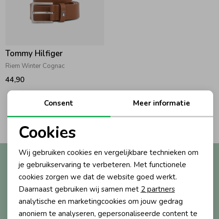
Zwemkleding
Zwemkleding
Cadeaubonnen
Winterjassen
Zwemvesten & Zwembandjes
Winterjassen
Jassen
Jassen
Haaraccessoires
Zomerjassen
Zomerjassen
Tommy Hilfiger
Riem Winter Cognac
Vesten
Vesten
Kledingaccessoires
44,90
Consent
Meer informatie
Overhemden
Overhemden
Babyaccessoires
2
Filters
Cookies
Noodzakelijke cookies
Colberts & Gilets
Jurken
Verzorgingsproducten
Wij gebruiken cookies en vergelijkbare technieken om
Altijd als eerste op de hoogte?
Personalisatie cookies
je gebruikservaring te verbeteren. Met functionele
Ontvang nieuwe collecties, exclusieve acties én direct
Boxpakjes
Rokken & Skorts
Beenmode
cookies zorgen we dat de website goed werkt.
Analytische cookies
10% korting* op je eerste bestelling.
Daarnaast gebruiken wij samen met
2 partners
Marketing cookies
analytische en marketingcookies om jouw gedrag
Rompers
Jumpsuits
Winteraccessoires
anoniem te analyseren, gepersonaliseerde content te