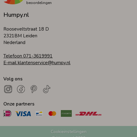
beoordelingen
Humpy.nl
Zomeraccessoires
Rooseveltstraat 18 D
Kledingaccessoires
2321BM Leiden
Nederland
Beenmode
Telefoon 071-3619991
E-mail klantenservice@humpy.nl
Winteraccessoires
Volg ons
Onze partners
Cookieinstellingen