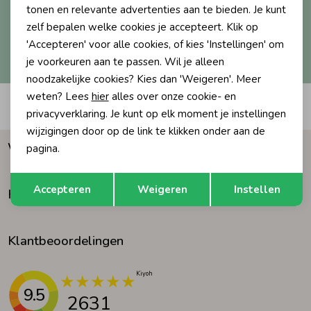
tonen en relevante advertenties aan te bieden. Je kunt
Aanmelden
Ondergoed
Blouses
zelf bepalen welke cookies je accepteert. Klik op
'Accepteren' voor alle cookies, of kies 'Instellingen' om
Hoe we met je data omgaan? Bekijk dit in onze
privacyverklaring.
je voorkeuren aan te passen. Wil je alleen
Regenkleding &-laarzen
Blazers & Gilets
noodzakelijke cookies? Kies dan 'Weigeren'. Meer
weten? Lees
hier
alles over onze cookie- en
Automatisch sparen voor korting
privacyverklaring. Je kunt op elk moment je instellingen
Zomeraccessoires
Leggings
wijzigingen door op de link te klikken onder aan de
Waarom Humpy?
pagina.
Kledingaccessoires
Boxpakjes
Opslaan
Terug
Accepteren
Weigeren
Instellen
Klantenservice
Beenmode
Rompers
Klantbeoordelingen
Ondergoed
9.5
Regenkleding &-laarzen
2631