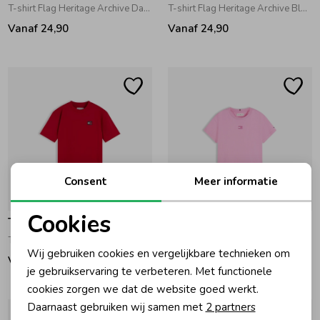
T-shirt Flag Heritage Archive Dark Night Navy
T-shirt Flag Heritage Archive Black
Ondergoed
Blouses
Vanaf 24,90
Vanaf 24,90
Regenkleding &-laarzen
Blazers & Gilets
Zomeraccessoires
Leggings
Kledingaccessoires
Boxpakjes
Consent
Meer informatie
Beenmode
Rompers
Cookies
Tommy Hilfiger
Tommy Hilfiger
Noodzakelijke cookies
T-shirt Flag Heritage Archive Primary Red
T-shirt Tonal Flag Pink Daisy
Wij gebruiken cookies en vergelijkbare technieken om
Ondergoed
Vanaf 24,90
24,90
Personalisatie cookies
je gebruikservaring te verbeteren. Met functionele
cookies zorgen we dat de website goed werkt.
Analytische cookies
Regenkleding &-laarzen
Daarnaast gebruiken wij samen met
2 partners