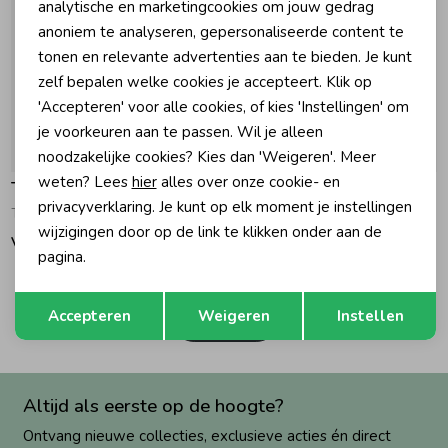
Marketing cookies
analytische en marketingcookies om jouw gedrag
anoniem te analyseren, gepersonaliseerde content te
Zomeraccessoires
tonen en relevante advertenties aan te bieden. Je kunt
zelf bepalen welke cookies je accepteert. Klik op
'Accepteren' voor alle cookies, of kies 'Instellingen' om
Kledingaccessoires
je voorkeuren aan te passen. Wil je alleen
-50% korting
noodzakelijke cookies? Kies dan 'Weigeren'. Meer
Beenmode
weten? Lees
hier
alles over onze cookie- en
Tommy Hilfiger
Tommy Hilfiger
privacyverklaring. Je kunt op elk moment je instellingen
T-shirt Tonal Flag Dark Night Navy
T-shirt Star Flag Dark Night Navy
wijzigingen door op de link te klikken onder aan de
Winteraccessoires
Vanaf 24,90
17,45
34,90
pagina.
Opslaan
Terug
2
Accepteren
Weigeren
Instellen
Filters
Altijd als eerste op de hoogte?
Ontvang nieuwe collecties, exclusieve acties én direct