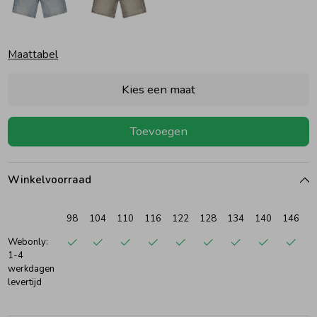
Ondergoed
Blouses
Maattabel
Regenkleding &-laarzen
Blazers & Gilets
Kies een maat
Zomeraccessoires
Leggings
Toevoegen
Kledingaccessoires
Boxpakjes
Winkelvoorraad
Beenmode
Rompers
98
104
110
116
122
128
134
140
146
1
Webonly:
1-4
Ondergoed
werkdagen
levertijd
Regenkleding &-laarzen