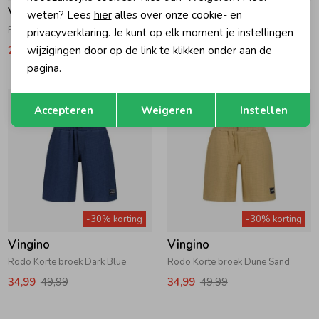
Vingino
Vingino
weten? Lees
hier
alles over onze cookie- en
Basis Korte broek Seascape Blue
Conner carpenter Korte broek Grey Vintage
privacyverklaring. Je kunt op elk moment je instellingen
wijzigingen door op de link te klikken onder aan de
24,49
34,99
34,99
49,99
pagina.
Opslaan
Terug
Accepteren
Weigeren
Instellen
-30% korting
-30% korting
Vingino
Vingino
Rodo Korte broek Dark Blue
Rodo Korte broek Dune Sand
34,99
49,99
34,99
49,99