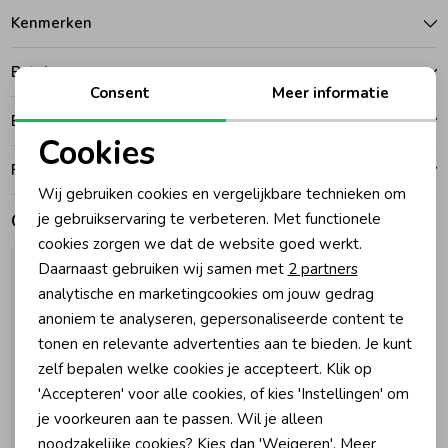
Kenmerken
Zomeraccessoires
Betalen
Consent
Meer informatie
Kledingaccessoires
Bezorgen of ophalen
Cookies
Noodzakelijke cookies
Ruilen en retouren
Beenmode
Wij gebruiken cookies en vergelijkbare technieken om
Personalisatie cookies
Gerelateerde producten
je gebruikservaring te verbeteren. Met functionele
Winteraccessoires
cookies zorgen we dat de website goed werkt.
Analytische cookies
Daarnaast gebruiken wij samen met
2 partners
Marketing cookies
analytische en marketingcookies om jouw gedrag
anoniem te analyseren, gepersonaliseerde content te
tonen en relevante advertenties aan te bieden. Je kunt
zelf bepalen welke cookies je accepteert. Klik op
'Accepteren' voor alle cookies, of kies 'Instellingen' om
je voorkeuren aan te passen. Wil je alleen
-30% korting
-30% korting
noodzakelijke cookies? Kies dan 'Weigeren'. Meer