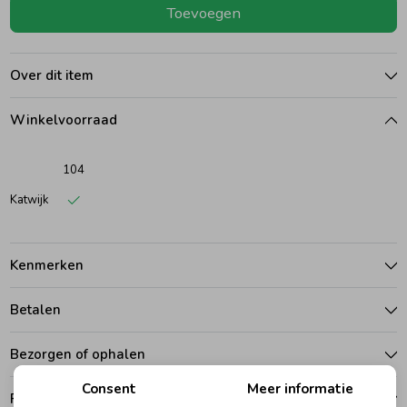
Toevoegen
Ondergoed
Blouses
Over dit item
Regenkleding &-laarzen
Blazers & Gilets
Winkelvoorraad
Zomeraccessoires
Leggings
104
Katwijk
Kledingaccessoires
Boxpakjes
Kenmerken
Beenmode
Rompers
Betalen
Ondergoed
Bezorgen of ophalen
Consent
Meer informatie
Regenkleding &-laarzen
Ruilen en retouren