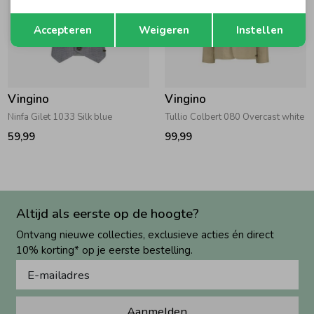
Opslaan
Terug
Accepteren
Weigeren
Instellen
Vingino
Vingino
Ninfa Gilet 1033 Silk blue
Tullio Colbert 080 Overcast white
59,99
99,99
Altijd als eerste op de hoogte?
Ontvang nieuwe collecties, exclusieve acties én direct
10% korting* op je eerste bestelling.
Aanmelden