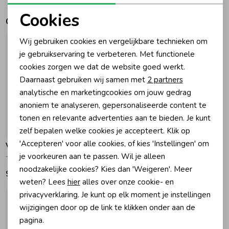
Cookies
Gerelateerde producten
Zomeraccessoires
Noodzakelijke cookies
Wij gebruiken cookies en vergelijkbare technieken om
Personalisatie cookies
je gebruikservaring te verbeteren. Met functionele
Kledingaccessoires
cookies zorgen we dat de website goed werkt.
Analytische cookies
Daarnaast gebruiken wij samen met
2 partners
Beenmode
Marketing cookies
analytische en marketingcookies om jouw gedrag
anoniem te analyseren, gepersonaliseerde content te
tonen en relevante advertenties aan te bieden. Je kunt
Winteraccessoires
zelf bepalen welke cookies je accepteert. Klik op
'Accepteren' voor alle cookies, of kies 'Instellingen' om
Vingino
Vingino
je voorkeuren aan te passen. Wil je alleen
Tito Colbert 1033 Silk blue
Tino Colbert 1550 Baritone Blue
noodzakelijke cookies? Kies dan 'Weigeren'. Meer
99,99
109,99
weten? Lees
hier
alles over onze cookie- en
privacyverklaring. Je kunt op elk moment je instellingen
wijzigingen door op de link te klikken onder aan de
pagina.