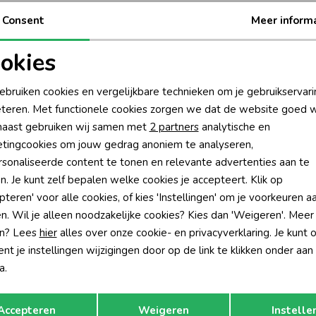
Be
Consent
Meer inform
Be
okies
oodzakelijke cookies
Personalisatie cookies
Rui
ebruiken cookies en vergelijkbare technieken om je gebruikservari
teren. Met functionele cookies zorgen we dat de website goed w
nalytische cookies
Marketing cookies
aast gebruiken wij samen met
2 partners
analytische en
tingcookies om jouw gedrag anoniem te analyseren,
sonaliseerde content te tonen en relevante advertenties aan te
n. Je kunt zelf bepalen welke cookies je accepteert. Klik op
pteren' voor alle cookies, of kies 'Instellingen' om je voorkeuren a
n. Wil je alleen noodzakelijke cookies? Kies dan 'Weigeren'. Meer
n? Lees
hier
alles over onze cookie- en privacyverklaring. Je kunt 
t je instellingen wijzigingen door op de link te klikken onder aan
a.
Opslaan
Terug
-30% korting
-30% k
Accepteren
Weigeren
Instelle