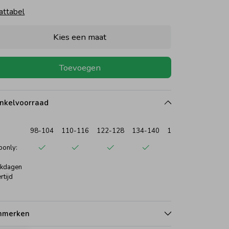
attabel
Kies een maat
Toevoegen
nkelvoorraad
98-104
110-116
122-128
134-140
146-152
only:
kdagen
rtijd
nmerken