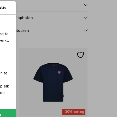
talen
atie
zorgen of ophalen
len en retouren
ng te
erkt.
an te
op elk
 de
orting
-30% korting
n