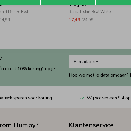
no
Vingino
shirt Breeze Red
Basis T-shirt Real White
24,99
17,49
24,99
?
én direct 10% korting* op je
Hoe we met je data omgaan? Bek
tisch sparen voor korting
Wij scoren een 9,4 op
rom Humpy?
Klantenservice