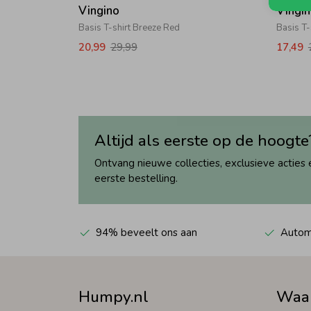
Vingino
Vingi
Basis T-shirt Breeze Red
Basis T-
20,99
29,99
17,49
Altijd als eerste op de hoogte
Ontvang nieuwe collecties, exclusieve acties 
eerste bestelling.
94% beveelt ons aan
Automa
Humpy.nl
Waa