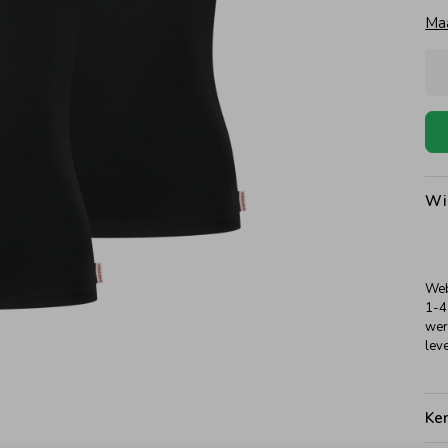
Ma
Wi
Web
1-4
wer
leve
Ke