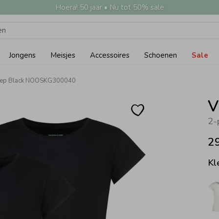
Hoera! 50 jaar • Nu tot 50% sale
Jongens
Meisjes
Accessoires
Schoenen
Sale
Deep Black NOOSKG300040
V
2-
2
Kl