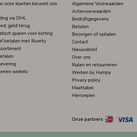
n onze klanten beveelt ons
Algemene Voorwaarden
Actievoorwaarden
ding via DHL
Bedrijfsgegevens
ed, geld terug
Betalen
tisch sparen voor korting
Bezorgen of ophalen
af betalen met Riverty
Contact
ssortiment
Nieuwsbrief
betalen
Over ons
levering
Ruilen en retourneren
tenen winkels
Werken bij Humpy
Privacy policy
Maattabel
Herroepen
Onze partners