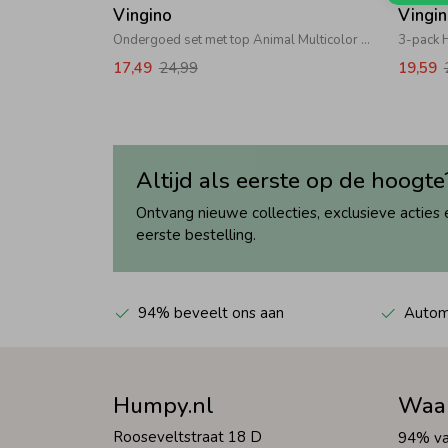
Vingino
Vingi
Ondergoed set met top Animal Multicolor Brown
3-pack 
17,49
24,99
19,59
Altijd als eerste op de hoogte
Ontvang nieuwe collecties, exclusieve acties 
eerste bestelling.
94% beveelt ons aan
Automa
Humpy.nl
Waa
Rooseveltstraat 18 D
94% va