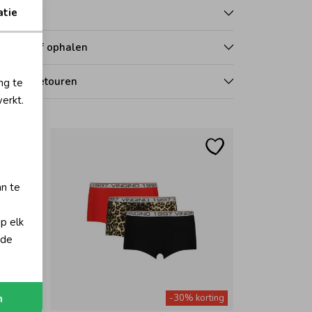
atie
talen
zorgen of ophalen
len en retouren
ng te
erkt.
an te
op elk
 de
orting
-30% korting
n