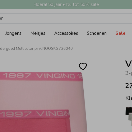
Hoera! 50 jaar • Nu tot 50% sale
Jongens
Meisjes
Accessoires
Schoenen
Sale
ndergoed Multicolor pink NOOSKG726040
V
3-
2
Kl