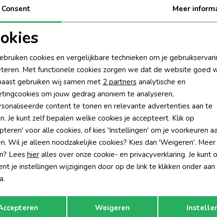
Consent
Meer inform
Be
okies
Be
oodzakelijke cookies
Personalisatie cookies
Rui
ebruiken cookies en vergelijkbare technieken om je gebruikservari
teren. Met functionele cookies zorgen we dat de website goed w
nalytische cookies
Marketing cookies
aast gebruiken wij samen met
2 partners
analytische en
tingcookies om jouw gedrag anoniem te analyseren,
sonaliseerde content te tonen en relevante advertenties aan te
n. Je kunt zelf bepalen welke cookies je accepteert. Klik op
pteren' voor alle cookies, of kies 'Instellingen' om je voorkeuren a
n. Wil je alleen noodzakelijke cookies? Kies dan 'Weigeren'. Meer
n? Lees
hier
alles over onze cookie- en privacyverklaring. Je kunt 
t je instellingen wijzigingen door op de link te klikken onder aan
a.
Opslaan
Terug
-30% korting
-30% k
Accepteren
Weigeren
Instelle