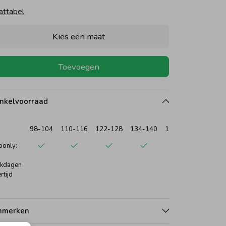
attabel
Kies een maat
Toevoegen
nkelvoorraad
98-104
110-116
122-128
134-140
146-152
158-16
only:
kdagen
rtijd
nmerken