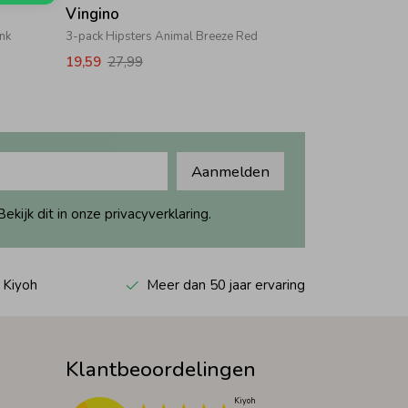
Vingino
ink
3-pack Hipsters Animal Breeze Red
19,59
27,99
Aanmelden
ijk dit in onze privacyverklaring.
 Kiyoh
Meer dan 50 jaar ervaring
Klantbeoordelingen