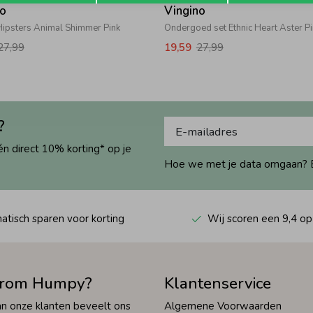
no
Vingino
Hipsters Animal Shimmer Pink
Ondergoed set Ethnic Heart Aster P
27,99
19,59
27,99
?
én direct 10% korting* op je
Hoe we met je data omgaan? Bek
tisch sparen voor korting
Wij scoren een 9,4 op
rom Humpy?
Klantenservice
n onze klanten beveelt ons
Algemene Voorwaarden