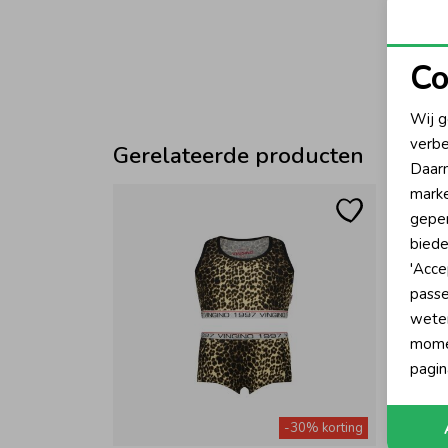
Co
N
Wij g
verbe
Gerelateerde producten
A
Daarn
marke
geper
biede
'Acce
passe
wete
momen
pagin
-30% korting