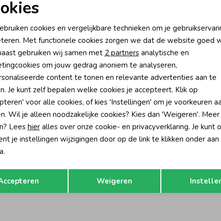
okies
oodzakelijke cookies
Personalisatie cookies
ebruiken cookies en vergelijkbare technieken om je gebruikservari
teren. Met functionele cookies zorgen we dat de website goed w
nalytische cookies
Marketing cookies
aast gebruiken wij samen met
2 partners
analytische en
tingcookies om jouw gedrag anoniem te analyseren,
sonaliseerde content te tonen en relevante advertenties aan te
n. Je kunt zelf bepalen welke cookies je accepteert. Klik op
pteren' voor alle cookies, of kies 'Instellingen' om je voorkeuren a
n. Wil je alleen noodzakelijke cookies? Kies dan 'Weigeren'. Meer
n? Lees
hier
alles over onze cookie- en privacyverklaring. Je kunt 
t je instellingen wijzigingen door op de link te klikken onder aan
a.
no
Vingino
tage
Cassie Pearl Spijkerbroek Light Vin
Opslaan
Terug
Accepteren
Weigeren
Instelle
79,99