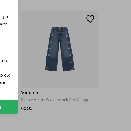
ng te
erkt.
an te
op elk
 de
Vingino
tage
Cassie Hearts Spijkerbroek Old Vintage
n
69,99