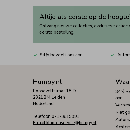
Altijd als eerste op de hoogte
Ontvang nieuwe collecties, exclusieve acties 
eerste bestelling.
94% beveelt ons aan
Automa
Humpy.nl
Waa
Rooseveltstraat 18 D
94% va
2321BM Leiden
aan
Nederland
Verzen
Niet go
Telefoon 071-3619991
Automa
E-mail klantenservice@humpy.nl
Achter