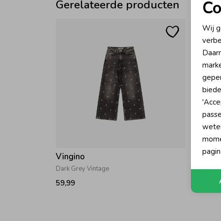
Gerelateerde producten
Co
N
Wij g
verbe
A
Daarn
marke
geper
biede
'Acce
passe
wete
momen
pagin
Vingino
Vingi
Dark Grey Vintage
Old Vin
59,99
59,99