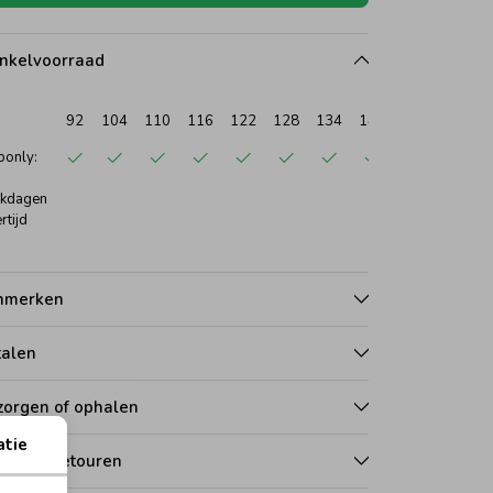
nkelvoorraad
92
104
110
116
122
128
134
140
146
152
only:
kdagen
rtijd
nmerken
talen
zorgen of ophalen
atie
len en retouren