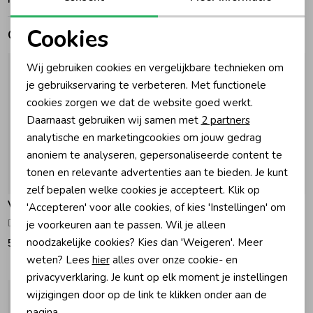
Cookies
Zomeraccessoires
Gerelateerde producten
Noodzakelijke cookies
Wij gebruiken cookies en vergelijkbare technieken om
Kledingaccessoires
Personalisatie cookies
je gebruikservaring te verbeteren. Met functionele
cookies zorgen we dat de website goed werkt.
Analytische cookies
Daarnaast gebruiken wij samen met
2 partners
Beenmode
Marketing cookies
analytische en marketingcookies om jouw gedrag
anoniem te analyseren, gepersonaliseerde content te
Winteraccessoires
tonen en relevante advertenties aan te bieden. Je kunt
zelf bepalen welke cookies je accepteert. Klik op
Vingino
Vingino
'Accepteren' voor alle cookies, of kies 'Instellingen' om
Dark Grey Vintage
Old Vintage
je voorkeuren aan te passen. Wil je alleen
noodzakelijke cookies? Kies dan 'Weigeren'. Meer
59,99
59,99
weten? Lees
hier
alles over onze cookie- en
privacyverklaring. Je kunt op elk moment je instellingen
wijzigingen door op de link te klikken onder aan de
pagina.