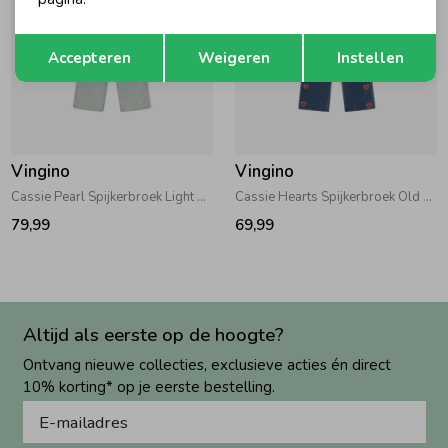
Opslaan
Terug
Accepteren
Weigeren
Instellen
Vingino
Vingino
Cassie Pearl Spijkerbroek Light Vintage
Cassie Hearts Spijkerbroek Old Vintage
79,99
69,99
Altijd als eerste op de hoogte?
Ontvang nieuwe collecties, exclusieve acties én direct
10% korting* op je eerste bestelling.