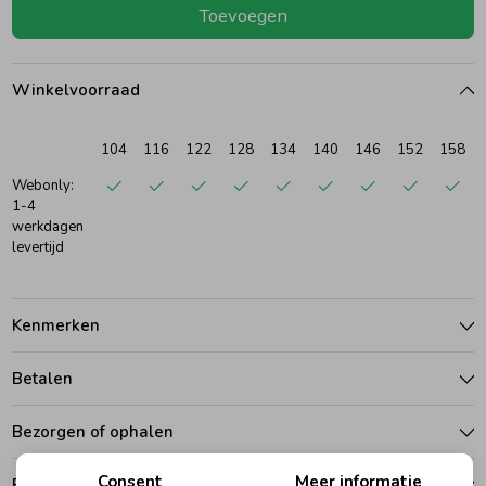
Toevoegen
Ondergoed
Blouses
Winkelvoorraad
Regenkleding &-laarzen
Blazers & Gilets
104
116
122
128
134
140
146
152
158
Zomeraccessoires
Leggings
Webonly:
1-4
werkdagen
levertijd
Kledingaccessoires
Boxpakjes
Beenmode
Rompers
Kenmerken
Betalen
Ondergoed
Bezorgen of ophalen
Regenkleding &-laarzen
Consent
Meer informatie
Ruilen en retouren