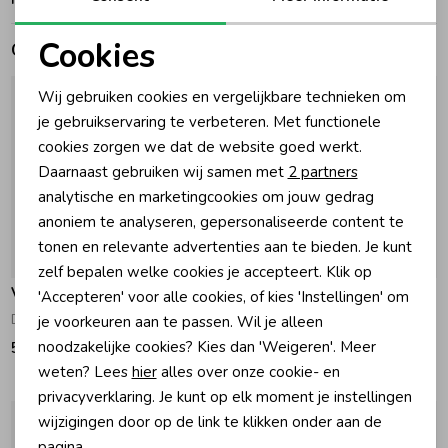
Cookies
Zomeraccessoires
Gerelateerde producten
Noodzakelijke cookies
Wij gebruiken cookies en vergelijkbare technieken om
Kledingaccessoires
Personalisatie cookies
je gebruikservaring te verbeteren. Met functionele
cookies zorgen we dat de website goed werkt.
Analytische cookies
Daarnaast gebruiken wij samen met
2 partners
Beenmode
Marketing cookies
analytische en marketingcookies om jouw gedrag
anoniem te analyseren, gepersonaliseerde content te
Winteraccessoires
tonen en relevante advertenties aan te bieden. Je kunt
zelf bepalen welke cookies je accepteert. Klik op
Vingino
Vingino
'Accepteren' voor alle cookies, of kies 'Instellingen' om
Dark Grey Vintage
Old Vintage
je voorkeuren aan te passen. Wil je alleen
noodzakelijke cookies? Kies dan 'Weigeren'. Meer
59,99
59,99
weten? Lees
hier
alles over onze cookie- en
privacyverklaring. Je kunt op elk moment je instellingen
wijzigingen door op de link te klikken onder aan de
pagina.