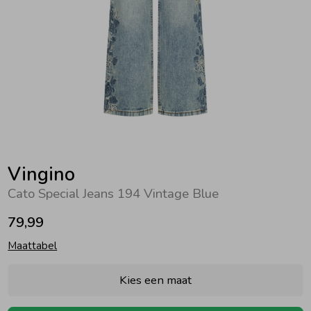
Zwemkleding
Zwemkleding
Cadeaubonnen
Winterjassen
Zwemvesten & Zwembandjes
Winterjassen
Jassen
Jassen
Haaraccessoires
Zomerjassen
Zomerjassen
Vesten
Vesten
Kledingaccessoires
Overhemden
Overhemden
Babyaccessoires
Vingino
Cato Special Jeans 194 Vintage Blue
Colberts & Gilets
Jurken
Verzorgingsproducten
79,99
Maattabel
Boxpakjes
Rokken & Skorts
Beenmode
Kies een maat
Rompers
Jumpsuits
Winteraccessoires