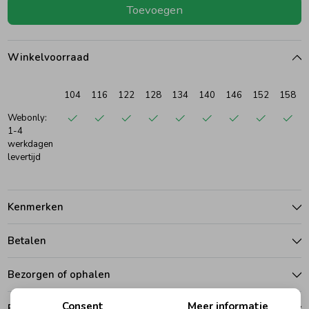
Toevoegen
Ondergoed
Blouses
Winkelvoorraad
Regenkleding &-laarzen
Blazers & Gilets
104
116
122
128
134
140
146
152
158
Zomeraccessoires
Leggings
Webonly:
1-4
werkdagen
levertijd
Kledingaccessoires
Boxpakjes
Beenmode
Rompers
Kenmerken
Betalen
Ondergoed
Bezorgen of ophalen
Regenkleding &-laarzen
Consent
Meer informatie
Ruilen en retouren