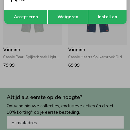
Opslaan
Terug
Accepteren
Weigeren
Instellen
Vingino
Vingino
Cassie Pearl Spijkerbroek Light Vintage
Cassie Hearts Spijkerbroek Old Vintage
79,99
69,99
Altijd als eerste op de hoogte?
Ontvang nieuwe collecties, exclusieve acties én direct
10% korting* op je eerste bestelling.