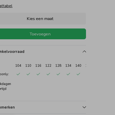
attabel
Kies een maat
Toevoegen
nkelvoorraad
104
110
116
122
128
134
140
146
152
158
only:
kdagen
rtijd
nmerken