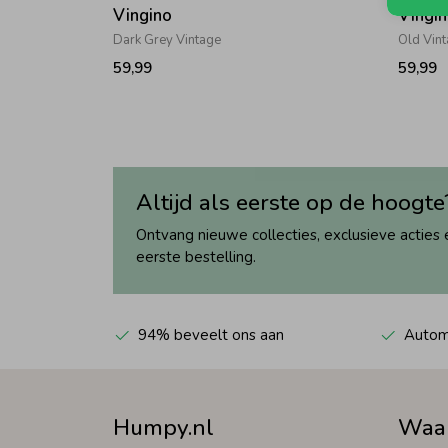
Vingino
Vingi
Dark Grey Vintage
Old Vin
59,99
59,99
Altijd als eerste op de hoogte
Ontvang nieuwe collecties, exclusieve acties 
eerste bestelling.
94% beveelt ons aan
Automa
Humpy.nl
Waa