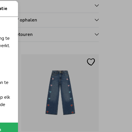
talen
atie
zorgen of ophalen
len en retouren
ng te
erkt.
an te
op elk
 de
n