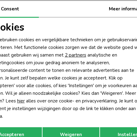
Be
Consent
Meer inform
Be
okies
oodzakelijke cookies
Personalisatie cookies
Rui
ebruiken cookies en vergelijkbare technieken om je gebruikservari
teren. Met functionele cookies zorgen we dat de website goed w
nalytische cookies
Marketing cookies
aast gebruiken wij samen met
2 partners
analytische en
tingcookies om jouw gedrag anoniem te analyseren,
sonaliseerde content te tonen en relevante advertenties aan te
n. Je kunt zelf bepalen welke cookies je accepteert. Klik op
pteren' voor alle cookies, of kies 'Instellingen' om je voorkeuren a
n. Wil je alleen noodzakelijke cookies? Kies dan 'Weigeren'. Meer
n? Lees
hier
alles over onze cookie- en privacyverklaring. Je kunt 
t je instellingen wijzigingen door op de link te klikken onder aan
a.
Opslaan
Terug
Accepteren
Weigeren
Instelle