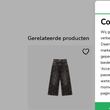
Co
N
Wij g
Gerelateerde producten
verbe
A
Daarn
marke
geper
biede
'Acce
passe
wete
momen
pagin