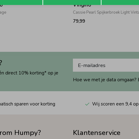
no
Vingino
tage
Cassie Pearl Spijkerbroek Light Vin
79,99
?
én direct 10% korting* op je
Hoe we met je data omgaan? Bek
tisch sparen voor korting
Wij scoren een 9,4 op
rom Humpy?
Klantenservice