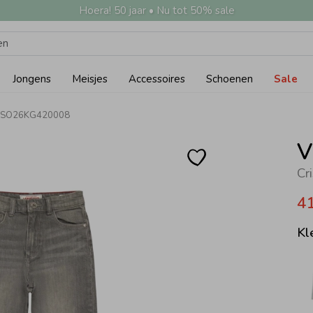
Hoera! 50 jaar • Nu tot 50% sale
Jongens
Meisjes
Accessoires
Schoenen
Sale
ck SO26KG420008
V
Cr
4
Kl