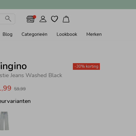
Blog
Categorieën
Lookbook
Merken
ingino
-30% korting
istie Jeans Washed Black
1,99
59,99
eurvarianten