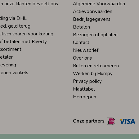
n onze klanten beveelt ons
Algemene Voorwaarden
Actievoorwaarden
ding via DHL
Bedrijfsgegevens
ed, geld terug
Betalen
tisch sparen voor korting
Bezorgen of ophalen
af betalen met Riverty
Contact
ssortiment
Nieuwsbrief
betalen
Over ons
levering
Ruilen en retourneren
tenen winkels
Werken bij Humpy
Privacy policy
Maattabel
Herroepen
Onze partners