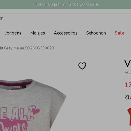
Hoera! 50 jaar • Nu tot 50% sale
Jongens
Meisjes
Accessoires
Schoenen
Sale
Light Grey Melee SO26KG300023
V
Ha
1
Kl