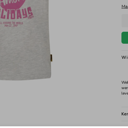
Ma
Wi
Web
wer
leve
Ke
Be