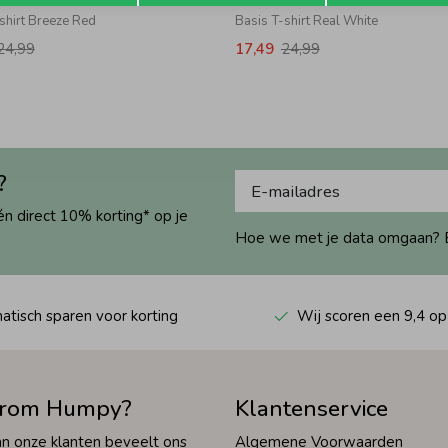
shirt Breeze Red
Basis T-shirt Real White
24,99
17,49
24,99
?
én direct 10% korting* op je
Hoe we met je data omgaan? Bek
tisch sparen voor korting
Wij scoren een 9,4 op
rom Humpy?
Klantenservice
n onze klanten beveelt ons
Algemene Voorwaarden