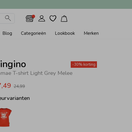
Blog
Categorieën
Lookbook
Merken
ingino
-30% korting
mae T-shirt Light Grey Melee
7,49
24,99
eurvarianten