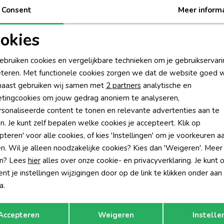
Consent
Meer inform
Be
okies
oodzakelijke cookies
Personalisatie cookies
Rui
ebruiken cookies en vergelijkbare technieken om je gebruikservari
teren. Met functionele cookies zorgen we dat de website goed w
nalytische cookies
Marketing cookies
aast gebruiken wij samen met
2 partners
analytische en
tingcookies om jouw gedrag anoniem te analyseren,
sonaliseerde content te tonen en relevante advertenties aan te
n. Je kunt zelf bepalen welke cookies je accepteert. Klik op
pteren' voor alle cookies, of kies 'Instellingen' om je voorkeuren a
n. Wil je alleen noodzakelijke cookies? Kies dan 'Weigeren'. Meer
n? Lees
hier
alles over onze cookie- en privacyverklaring. Je kunt 
t je instellingen wijzigingen door op de link te klikken onder aan
a.
-30% korting
-30% k
Opslaan
Terug
Accepteren
Weigeren
Instelle
no
Vingino