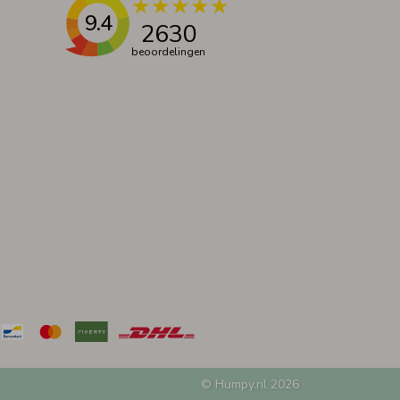
9.4
2630
beoordelingen
© Humpy.nl 2026