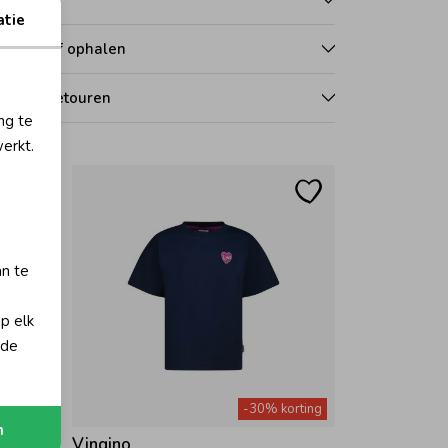
atie
zorgen of ophalen
len en retouren
ng te
erkt.
an te
op elk
 de
orting
-30% korting
n
Vingino