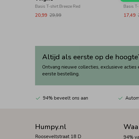
Basis T-shirt Breeze Red
Basis T-
20,99
29,99
17,49
Altijd als eerste op de hoogte
Ontvang nieuwe collecties, exclusieve acties 
eerste bestelling.
94% beveelt ons aan
Automa
Humpy.nl
Waa
Rooseveltstraat 18 D
94% va