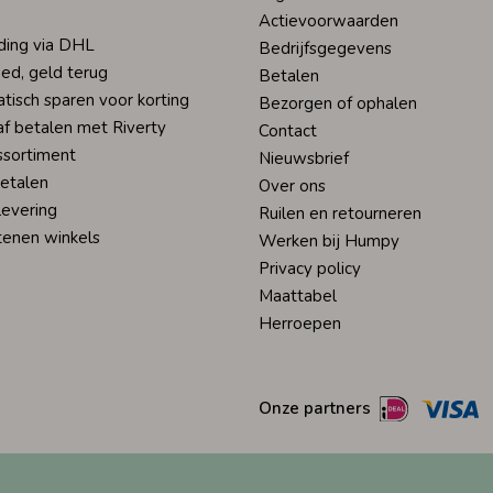
Actievoorwaarden
ding via DHL
Bedrijfsgegevens
ed, geld terug
Betalen
tisch sparen voor korting
Bezorgen of ophalen
af betalen met Riverty
Contact
ssortiment
Nieuwsbrief
betalen
Over ons
levering
Ruilen en retourneren
tenen winkels
Werken bij Humpy
Privacy policy
Maattabel
Herroepen
Onze partners