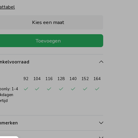
attabel
Kies een maat
Toevoegen
nkelvoorraad
92
104
116
128
140
152
164
only: 1-4
kdagen
rtijd
nmerken
talen