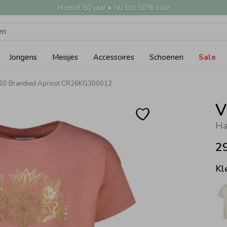
Hoera! 50 jaar • Nu tot 50% sale
Jongens
Meisjes
Accessoires
Schoenen
Sale
1260 Brandied Apricot CR26KG300012
V
Ha
2
Kl