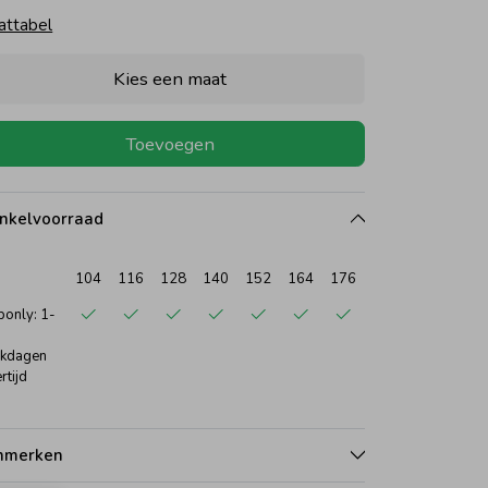
attabel
Kies een maat
Toevoegen
nkelvoorraad
104
116
128
140
152
164
176
only: 1-
kdagen
rtijd
nmerken