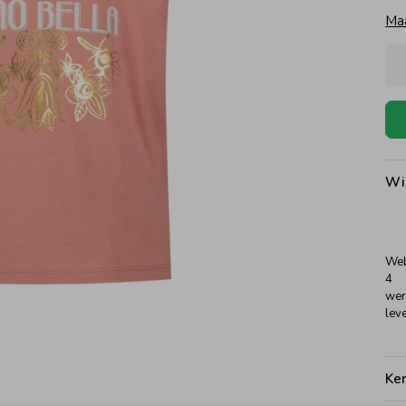
Ma
Wi
Web
4
wer
leve
Ke