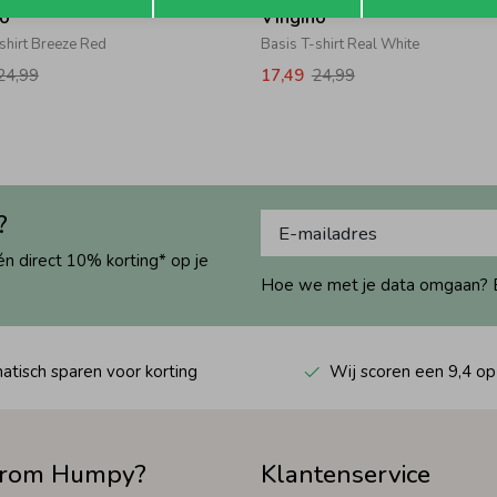
no
Vingino
shirt Breeze Red
Basis T-shirt Real White
24,99
17,49
24,99
?
én direct 10% korting* op je
Hoe we met je data omgaan? Bek
tisch sparen voor korting
Wij scoren een 9,4 op
rom Humpy?
Klantenservice