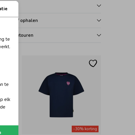
talen
atie
zorgen of ophalen
len en retouren
ng te
erkt.
an te
op elk
 de
orting
-30% korting
n