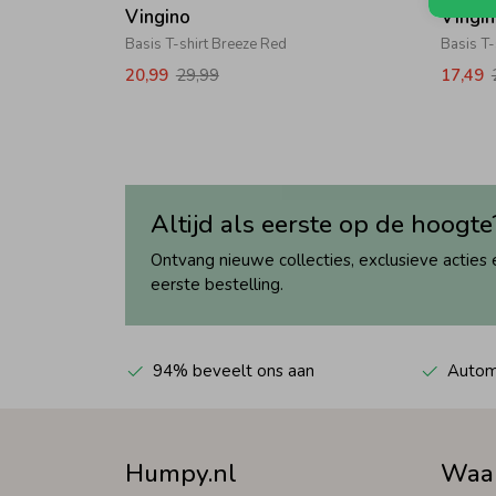
Vingino
Vingi
Basis T-shirt Breeze Red
Basis T-
20,99
29,99
17,49
Altijd als eerste op de hoogte
Ontvang nieuwe collecties, exclusieve acties 
eerste bestelling.
94% beveelt ons aan
Automa
Humpy.nl
Waa