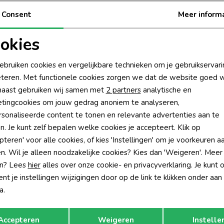
Be
Consent
Meer inform
Be
okies
oodzakelijke cookies
Personalisatie cookies
Rui
ebruiken cookies en vergelijkbare technieken om je gebruikservari
teren. Met functionele cookies zorgen we dat de website goed w
nalytische cookies
Marketing cookies
aast gebruiken wij samen met
2 partners
analytische en
tingcookies om jouw gedrag anoniem te analyseren,
sonaliseerde content te tonen en relevante advertenties aan te
n. Je kunt zelf bepalen welke cookies je accepteert. Klik op
pteren' voor alle cookies, of kies 'Instellingen' om je voorkeuren a
n. Wil je alleen noodzakelijke cookies? Kies dan 'Weigeren'. Meer
n? Lees
hier
alles over onze cookie- en privacyverklaring. Je kunt 
t je instellingen wijzigingen door op de link te klikken onder aan
a.
Opslaan
Terug
-30% korting
-30% k
Accepteren
Weigeren
Instelle