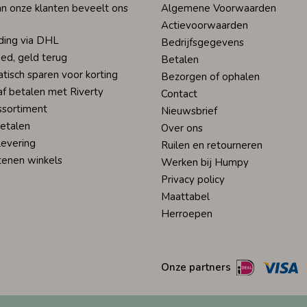
n onze klanten beveelt ons
Algemene Voorwaarden
Actievoorwaarden
ding via DHL
Bedrijfsgegevens
ed, geld terug
Betalen
tisch sparen voor korting
Bezorgen of ophalen
af betalen met Riverty
Contact
ssortiment
Nieuwsbrief
betalen
Over ons
levering
Ruilen en retourneren
tenen winkels
Werken bij Humpy
Privacy policy
Maattabel
Herroepen
Onze partners