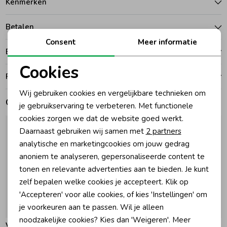
Kenmerken
Zomeraccessoires
Betalen
Consent
Meer informatie
Bezorgen of ophalen
Kledingaccessoires
Cookies
Ruilen en retouren
Noodzakelijke cookies
Beenmode
Wij gebruiken cookies en vergelijkbare technieken om
Gerelateerde producten
Personalisatie cookies
je gebruikservaring te verbeteren. Met functionele
cookies zorgen we dat de website goed werkt.
Winteraccessoires
Analytische cookies
Daarnaast gebruiken wij samen met
2 partners
Marketing cookies
analytische en marketingcookies om jouw gedrag
anoniem te analyseren, gepersonaliseerde content te
tonen en relevante advertenties aan te bieden. Je kunt
zelf bepalen welke cookies je accepteert. Klik op
'Accepteren' voor alle cookies, of kies 'Instellingen' om
je voorkeuren aan te passen. Wil je alleen
-30% korting
-30% korting
noodzakelijke cookies? Kies dan 'Weigeren'. Meer
Vingino
Vingino