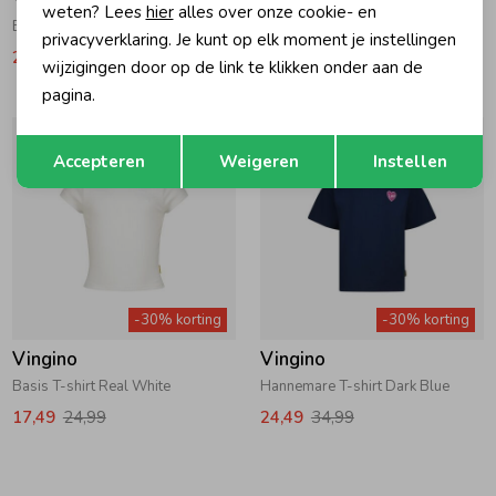
weten? Lees
hier
alles over onze cookie- en
Basis T-shirt Breeze Red
Basis T-shirt Breeze Red
privacyverklaring. Je kunt op elk moment je instellingen
20,99
29,99
17,49
24,99
wijzigingen door op de link te klikken onder aan de
pagina.
Opslaan
Terug
Accepteren
Weigeren
Instellen
-30% korting
-30% korting
Vingino
Vingino
Basis T-shirt Real White
Hannemare T-shirt Dark Blue
17,49
24,99
24,49
34,99