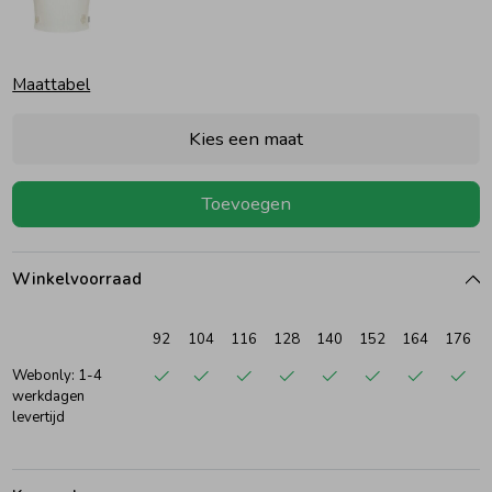
Ondergoed
Blouses
Maattabel
Regenkleding &-laarzen
Blazers & Gilets
Kies een maat
Zomeraccessoires
Leggings
Toevoegen
Kledingaccessoires
Boxpakjes
Winkelvoorraad
Beenmode
Rompers
92
104
116
128
140
152
164
176
Webonly: 1-4
werkdagen
Ondergoed
levertijd
Regenkleding &-laarzen