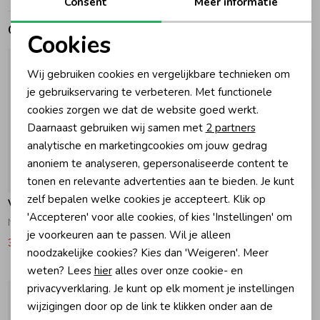
Consent
Meer informatie
Gerelateerde producten
Zomeraccessoires
Cookies
Noodzakelijke cookies
Wij gebruiken cookies en vergelijkbare technieken om
Kledingaccessoires
Personalisatie cookies
je gebruikservaring te verbeteren. Met functionele
cookies zorgen we dat de website goed werkt.
Analytische cookies
Beenmode
Daarnaast gebruiken wij samen met
2 partners
Marketing cookies
analytische en marketingcookies om jouw gedrag
anoniem te analyseren, gepersonaliseerde content te
Winteraccessoires
-30% korting
-30% korting
tonen en relevante advertenties aan te bieden. Je kunt
zelf bepalen welke cookies je accepteert. Klik op
Vingino
Vingino
'Accepteren' voor alle cookies, of kies 'Instellingen' om
Noranie Sweater Light Grey Melee
Nilanne Sweater Aster Pink
je voorkeuren aan te passen. Wil je alleen
34,99
49,99
41,99
59,99
noodzakelijke cookies? Kies dan 'Weigeren'. Meer
weten? Lees
hier
alles over onze cookie- en
privacyverklaring. Je kunt op elk moment je instellingen
wijzigingen door op de link te klikken onder aan de