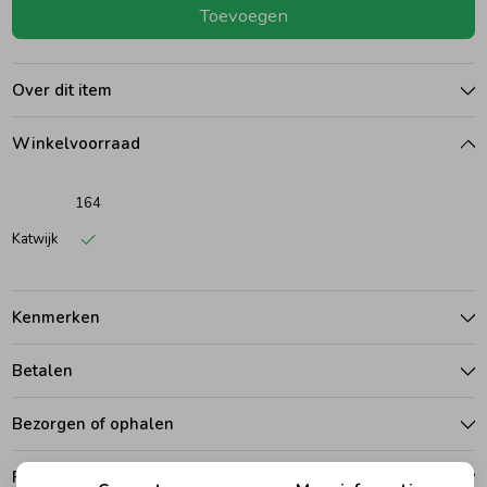
Toevoegen
Ondergoed
Blouses
Over dit item
Regenkleding &-laarzen
Blazers & Gilets
Winkelvoorraad
Zomeraccessoires
Leggings
164
Katwijk
Kledingaccessoires
Boxpakjes
Kenmerken
Beenmode
Rompers
Betalen
Ondergoed
Bezorgen of ophalen
Regenkleding &-laarzen
Ruilen en retouren