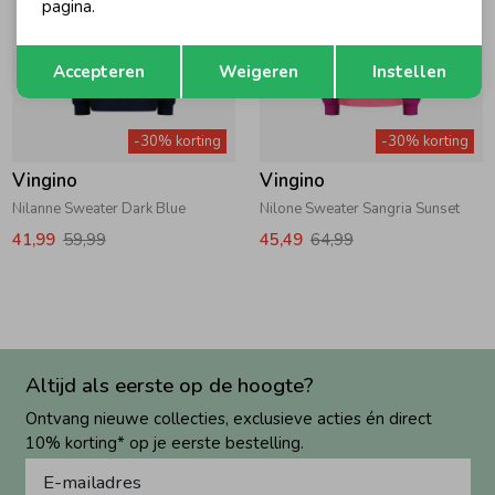
pagina.
Opslaan
Terug
Accepteren
Weigeren
Instellen
-30% korting
-30% korting
Vingino
Vingino
Nilanne Sweater Dark Blue
Nilone Sweater Sangria Sunset
41,99
59,99
45,49
64,99
Altijd als eerste op de hoogte?
Ontvang nieuwe collecties, exclusieve acties én direct
10% korting* op je eerste bestelling.