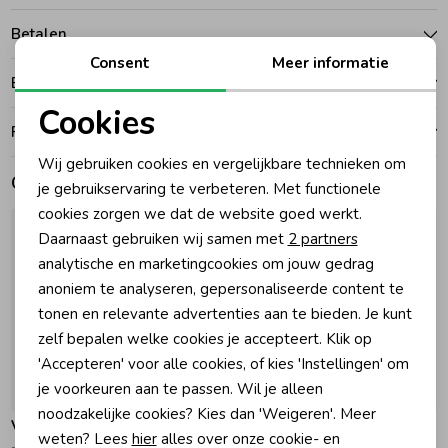
Betalen
Zomeraccessoires
Consent
Meer informatie
Bezorgen of ophalen
Kledingaccessoires
Cookies
Ruilen en retouren
Noodzakelijke cookies
Wij gebruiken cookies en vergelijkbare technieken om
Beenmode
Gerelateerde producten
Personalisatie cookies
je gebruikservaring te verbeteren. Met functionele
cookies zorgen we dat de website goed werkt.
Analytische cookies
Daarnaast gebruiken wij samen met
2 partners
Winteraccessoires
Marketing cookies
analytische en marketingcookies om jouw gedrag
anoniem te analyseren, gepersonaliseerde content te
tonen en relevante advertenties aan te bieden. Je kunt
zelf bepalen welke cookies je accepteert. Klik op
'Accepteren' voor alle cookies, of kies 'Instellingen' om
je voorkeuren aan te passen. Wil je alleen
-30% korting
-30% korting
noodzakelijke cookies? Kies dan 'Weigeren'. Meer
Vingino
Vingino
weten? Lees
hier
alles over onze cookie- en