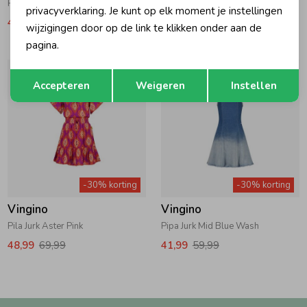
Poua Jurk Deep Black
Poua Jurk Pebble
privacyverklaring. Je kunt op elk moment je instellingen
48,99
69,99
48,99
69,99
wijzigingen door op de link te klikken onder aan de
pagina.
Opslaan
Terug
Accepteren
Weigeren
Instellen
-30% korting
-30% korting
Vingino
Vingino
Pila Jurk Aster Pink
Pipa Jurk Mid Blue Wash
48,99
69,99
41,99
59,99