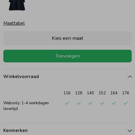
Ondergoed
Blouses
Maattabel
Regenkleding &-laarzen
Blazers & Gilets
Kies een maat
Zomeraccessoires
Leggings
Toevoegen
Kledingaccessoires
Boxpakjes
Winkelvoorraad
Beenmode
Rompers
116
128
140
152
164
176
Webonly: 1-4 werkdagen
levertijd
Ondergoed
Regenkleding &-laarzen
Kenmerken