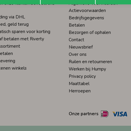
n onze klanten beveelt ons
Algemene Voorwaarden
Actievoorwaarden
ding via DHL
Bedrijfsgegevens
ed, geld terug
Betalen
tisch sparen voor korting
Bezorgen of ophalen
af betalen met Riverty
Contact
ssortiment
Nieuwsbrief
betalen
Over ons
levering
Ruilen en retourneren
tenen winkels
Werken bij Humpy
Privacy policy
Maattabel
Herroepen
Onze partners