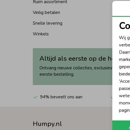
Ruim assortiment
Veilig betalen
Co
Snelle levering
N
Winkels
Wij g
verbe
A
Daarn
Altijd als eerste op de hoogte
marke
geper
Ontvang nieuwe collecties, exclusieve acties 
biede
eerste bestelling.
'Acce
passe
wete
94% beveelt ons aan
Automa
momen
pagin
Humpy.nl
Waa