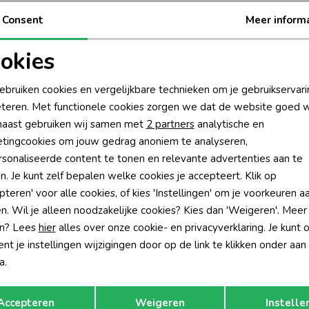
Consent
Meer inform
okies
oodzakelijke cookies
Personalisatie cookies
ebruiken cookies en vergelijkbare technieken om je gebruikservari
teren. Met functionele cookies zorgen we dat de website goed w
nalytische cookies
Marketing cookies
aast gebruiken wij samen met
2 partners
analytische en
?
tingcookies om jouw gedrag anoniem te analyseren,
sonaliseerde content te tonen en relevante advertenties aan te
én direct 10% korting* op je
n. Je kunt zelf bepalen welke cookies je accepteert. Klik op
Hoe we met je data omgaan? Bek
pteren' voor alle cookies, of kies 'Instellingen' om je voorkeuren a
n. Wil je alleen noodzakelijke cookies? Kies dan 'Weigeren'. Meer
n? Lees
hier
alles over onze cookie- en privacyverklaring. Je kunt 
tisch sparen voor korting
Wij scoren een 9,4 op
t je instellingen wijzigingen door op de link te klikken onder aan
a.
rom Humpy?
Klantenservice
Opslaan
Terug
Accepteren
Weigeren
Instelle