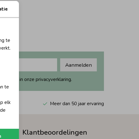
atie
ng te
erkt.
Aanmelden
ijk dit in onze privacyverklaring.
an te
op elk
 Kiyoh
Meer dan 50 jaar ervaring
 de
Klantbeoordelingen
n