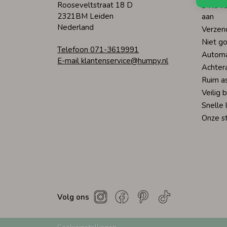
Rooseveltstraat 18 D
94% va
2321BM Leiden
aan
Nederland
Verzen
Niet go
Telefoon 071-3619991
Automa
E-mail klantenservice@humpy.nl
Achter
Ruim a
Veilig 
Snelle 
Onze s
Volg ons