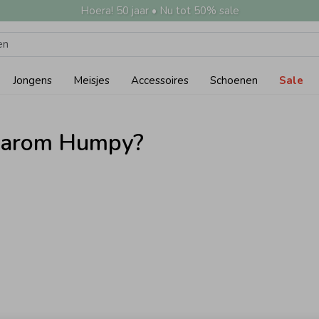
Hoera! 50 jaar • Nu tot 50% sale
Jongens
Meisjes
Accessoires
Schoenen
Sale
arom Humpy?