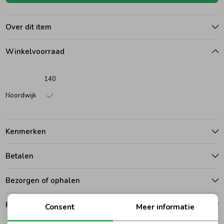
Ondergoed
Blouses
Over dit item
Winkelvoorraad
Regenkleding &-laarzen
Blazers & Gilets
140
Zomeraccessoires
Leggings
Noordwijk
Kledingaccessoires
Boxpakjes
Kenmerken
Beenmode
Rompers
Betalen
Bezorgen of ophalen
Ondergoed
Ruilen en retouren
Consent
Meer informatie
Regenkleding &-laarzen