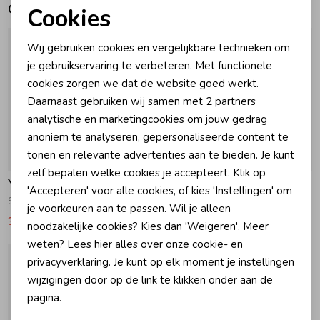
Gerelateerde producten
Cookies
Noodzakelijke cookies
Zomeraccessoires
Wij gebruiken cookies en vergelijkbare technieken om
Personalisatie cookies
je gebruikservaring te verbeteren. Met functionele
Kledingaccessoires
cookies zorgen we dat de website goed werkt.
Analytische cookies
Daarnaast gebruiken wij samen met
2 partners
Marketing cookies
analytische en marketingcookies om jouw gedrag
Beenmode
anoniem te analyseren, gepersonaliseerde content te
tonen en relevante advertenties aan te bieden. Je kunt
-50% korting
-50% korting
Winteraccessoires
zelf bepalen welke cookies je accepteert. Klik op
Your Wishes
Your Wishes
'Accepteren' voor alle cookies, of kies 'Instellingen' om
Spijkerjas met ruffles 725 Faint Blue
Spijkerrok 725 Faint Blue
je voorkeuren aan te passen. Wil je alleen
34,99
69,99
23,99
47,99
noodzakelijke cookies? Kies dan 'Weigeren'. Meer
weten? Lees
hier
alles over onze cookie- en
privacyverklaring. Je kunt op elk moment je instellingen
wijzigingen door op de link te klikken onder aan de
pagina.