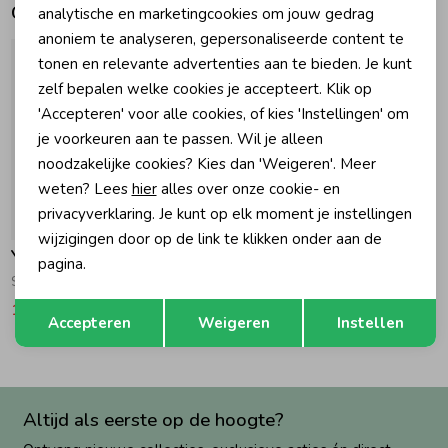
Gerelateerde producten
Marketing cookies
analytische en marketingcookies om jouw gedrag
anoniem te analyseren, gepersonaliseerde content te
Zomeraccessoires
tonen en relevante advertenties aan te bieden. Je kunt
zelf bepalen welke cookies je accepteert. Klik op
Kledingaccessoires
'Accepteren' voor alle cookies, of kies 'Instellingen' om
je voorkeuren aan te passen. Wil je alleen
noodzakelijke cookies? Kies dan 'Weigeren'. Meer
Beenmode
weten? Lees
hier
alles over onze cookie- en
privacyverklaring. Je kunt op elk moment je instellingen
-50% korting
wijzigingen door op de link te klikken onder aan de
Winteraccessoires
Your Wishes
pagina.
Singlet 531 Gold Earth
Opslaan
Terug
12,49
24,99
Accepteren
Weigeren
Instellen
Altijd als eerste op de hoogte?