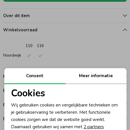
Ondergoed
Blouses
Over dit item
Winkelvoorraad
Regenkleding &-laarzen
Blazers & Gilets
110
116
Zomeraccessoires
Leggings
Noordwijk
Kledingaccessoires
Boxpakjes
Consent
Meer informatie
Kenmerken
Beenmode
Rompers
Cookies
Betalen
Noodzakelijke cookies
Bezorgen of ophalen
Wij gebruiken cookies en vergelijkbare technieken om
Ondergoed
Personalisatie cookies
je gebruikservaring te verbeteren. Met functionele
Ruilen en retouren
cookies zorgen we dat de website goed werkt.
Analytische cookies
Regenkleding &-laarzen
Daarnaast gebruiken wij samen met
2 partners