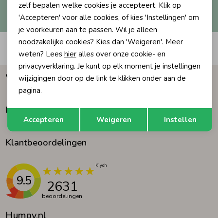
Hoe we met je data omgaan? Bekijk dit in onze
zelf bepalen welke cookies je accepteert. Klik op
privacyverklaring.
'Accepteren' voor alle cookies, of kies 'Instellingen' om
Ondergoed
Blouses
je voorkeuren aan te passen. Wil je alleen
noodzakelijke cookies? Kies dan 'Weigeren'. Meer
Automatisch sparen voor korting
Regenkleding &-laarzen
Blazers & Gilets
weten? Lees
hier
alles over onze cookie- en
privacyverklaring. Je kunt op elk moment je instellingen
Waarom Humpy?
wijzigingen door op de link te klikken onder aan de
Zomeraccessoires
Leggings
pagina.
Klantenservice
Opslaan
Terug
Kledingaccessoires
Boxpakjes
Accepteren
Weigeren
Instellen
Klantbeoordelingen
Beenmode
Rompers
Ondergoed
9.5
2631
beoordelingen
Regenkleding &-laarzen
Humpy.nl