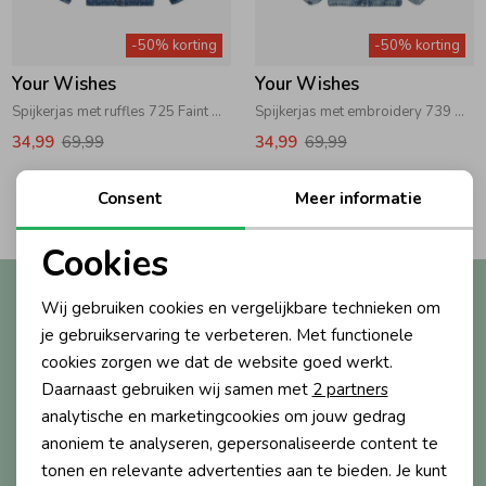
Zwemkleding
Zwemkleding
Cadeaubonnen
Winterjassen
Zwemvesten & Zwembandjes
Winterjassen
-50% korting
-50% korting
Your Wishes
Your Wishes
Jassen
Jassen
Haaraccessoires
Zomerjassen
Zomerjassen
Spijkerjas met ruffles 725 Faint Blue
Spijkerjas met embroidery 739 Blue Tint
34,99
69,99
34,99
69,99
Vesten
Vesten
Kledingaccessoires
2
Consent
Meer informatie
Filters
Overhemden
Overhemden
Babyaccessoires
Cookies
Noodzakelijke cookies
Altijd als eerste op de hoogte?
Wij gebruiken cookies en vergelijkbare technieken om
Colberts & Gilets
Jurken
Verzorgingsproducten
Personalisatie cookies
Ontvang nieuwe collecties, exclusieve acties én direct
je gebruikservaring te verbeteren. Met functionele
10% korting* op je eerste bestelling.
cookies zorgen we dat de website goed werkt.
Analytische cookies
Boxpakjes
Rokken & Skorts
Beenmode
Daarnaast gebruiken wij samen met
2 partners
Marketing cookies
analytische en marketingcookies om jouw gedrag
anoniem te analyseren, gepersonaliseerde content te
Aanmelden
Rompers
Jumpsuits
Winteraccessoires
tonen en relevante advertenties aan te bieden. Je kunt