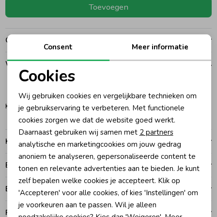
Toevoegen
Ondergoed
Blouses
Over dit item
Consent
Meer informatie
Regenkleding &-laarzen
Blazers & Gilets
Winkelvoorraad
Cookies
Zomeraccessoires
Leggings
Noodzakelijke cookies
98
Wij gebruiken cookies en vergelijkbare technieken om
Personalisatie cookies
Katwijk
je gebruikservaring te verbeteren. Met functionele
Kledingaccessoires
Boxpakjes
cookies zorgen we dat de website goed werkt.
Analytische cookies
Daarnaast gebruiken wij samen met
2 partners
Kenmerken
Marketing cookies
analytische en marketingcookies om jouw gedrag
Beenmode
Rompers
anoniem te analyseren, gepersonaliseerde content te
Betalen
tonen en relevante advertenties aan te bieden. Je kunt
Ondergoed
zelf bepalen welke cookies je accepteert. Klik op
Bezorgen of ophalen
'Accepteren' voor alle cookies, of kies 'Instellingen' om
je voorkeuren aan te passen. Wil je alleen
Regenkleding &-laarzen
Ruilen en retouren