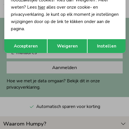
noodzakelijke cookies? Kies dan 'Weigeren'. Meer
weten? Lees
hier
alles over onze cookie- en
Zomeraccessoires
privacyverklaring. Je kunt op elk moment je instellingen
wijzigingen door op de link te klikken onder aan de
Altijd als eerste op de hoogte?
pagina.
Kledingaccessoires
Ontvang nieuwe collecties, exclusieve acties én direct
Opslaan
Terug
10% korting* op je eerste bestelling.
Accepteren
Weigeren
Instellen
Beenmode
Aanmelden
Winteraccessoires
Hoe we met je data omgaan? Bekijk dit in onze
privacyverklaring.
Automatisch sparen voor korting
Waarom Humpy?