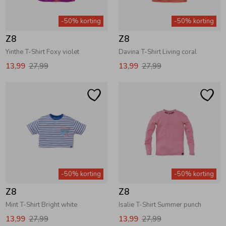
Zwemkleding
Zwemkleding
Cadeaubonnen
Winterjassen
Zwemvesten & Zwembandjes
Winterjassen
-50% korting
-50% korting
Z8
Z8
Jassen
Jassen
Haaraccessoires
Zomerjassen
Zomerjassen
Yinthe T-Shirt Foxy violet
Davina T-Shirt Living coral
13,99
27,99
13,99
27,99
Vesten
Vesten
Kledingaccessoires
Overhemden
Overhemden
Babyaccessoires
Colberts & Gilets
Jurken
Verzorgingsproducten
-50% korting
-50% korting
Boxpakjes
Rokken & Skorts
Beenmode
Z8
Z8
Mint T-Shirt Bright white
Isalie T-Shirt Summer punch
Rompers
Jumpsuits
Winteraccessoires
13,99
27,99
13,99
27,99