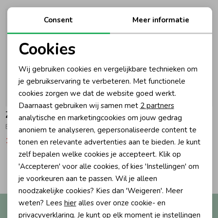
Ondergoed
Blouses
Consent
Meer informatie
Cookies
Regenkleding &-laarzen
Blazers & Gilets
Noodzakelijke cookies
Wij gebruiken cookies en vergelijkbare technieken om
Personalisatie cookies
je gebruikservaring te verbeteren. Met functionele
Zomeraccessoires
Leggings
cookies zorgen we dat de website goed werkt.
Analytische cookies
-50% korting
-50% korting
Daarnaast gebruiken wij samen met
2 partners
Kledingaccessoires
Boxpakjes
Z8
Z8
Marketing cookies
analytische en marketingcookies om jouw gedrag
Eliana T-Shirt - Z8 mini Silly citron
Jara T-Shirt - Z8 mini Comfy cosmic
anoniem te analyseren, gepersonaliseerde content te
12,49
24,99
11,99
23,99
tonen en relevante advertenties aan te bieden. Je kunt
Beenmode
Rompers
zelf bepalen welke cookies je accepteert. Klik op
2
'Accepteren' voor alle cookies, of kies 'Instellingen' om
Filters
Ondergoed
je voorkeuren aan te passen. Wil je alleen
noodzakelijke cookies? Kies dan 'Weigeren'. Meer
weten? Lees
hier
alles over onze cookie- en
Altijd als eerste op de hoogte?
Regenkleding &-laarzen
privacyverklaring. Je kunt op elk moment je instellingen