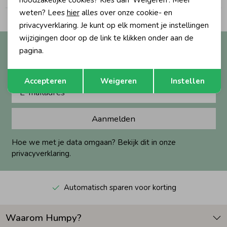
noodzakelijke cookies? Kies dan 'Weigeren'. Meer
weten? Lees
hier
alles over onze cookie- en
Zomeraccessoires
privacyverklaring. Je kunt op elk moment je instellingen
wijzigingen door op de link te klikken onder aan de
Altijd als eerste op de hoogte?
pagina.
Kledingaccessoires
Ontvang nieuwe collecties, exclusieve acties én direct
Opslaan
Terug
10% korting* op je eerste bestelling.
Accepteren
Weigeren
Instellen
Beenmode
Aanmelden
Winteraccessoires
Hoe we met je data omgaan? Bekijk dit in onze
privacyverklaring.
Automatisch sparen voor korting
Waarom Humpy?