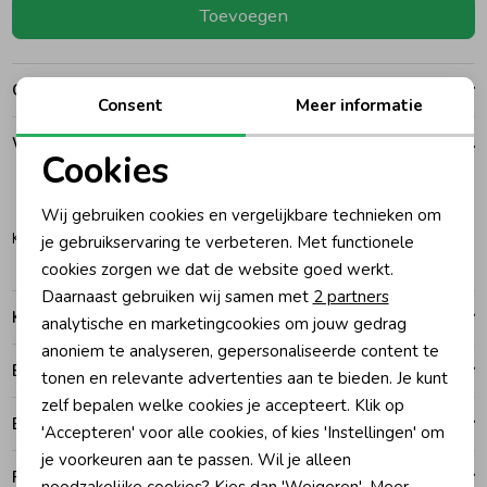
Toevoegen
Ondergoed
Blouses
Over dit item
Consent
Meer informatie
Regenkleding &-laarzen
Blazers & Gilets
Winkelvoorraad
Cookies
Zomeraccessoires
Leggings
Noodzakelijke cookies
92-98
Wij gebruiken cookies en vergelijkbare technieken om
Personalisatie cookies
Katwijk
je gebruikservaring te verbeteren. Met functionele
Kledingaccessoires
Boxpakjes
cookies zorgen we dat de website goed werkt.
Analytische cookies
Daarnaast gebruiken wij samen met
2 partners
Kenmerken
Marketing cookies
analytische en marketingcookies om jouw gedrag
Beenmode
Rompers
anoniem te analyseren, gepersonaliseerde content te
Betalen
tonen en relevante advertenties aan te bieden. Je kunt
Ondergoed
zelf bepalen welke cookies je accepteert. Klik op
Bezorgen of ophalen
'Accepteren' voor alle cookies, of kies 'Instellingen' om
je voorkeuren aan te passen. Wil je alleen
Regenkleding &-laarzen
Ruilen en retouren