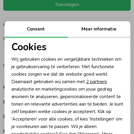
Toevoegen
Ondergoed
Blouses
Over dit item
Consent
Meer informatie
Regenkleding &-laarzen
Blazers & Gilets
Winkelvoorraad
Cookies
Zomeraccessoires
Leggings
Noodzakelijke cookies
140
146
Wij gebruiken cookies en vergelijkbare technieken om
Personalisatie cookies
Noordwijk
je gebruikservaring te verbeteren. Met functionele
Kledingaccessoires
Boxpakjes
cookies zorgen we dat de website goed werkt.
Analytische cookies
Daarnaast gebruiken wij samen met
2 partners
Kenmerken
Marketing cookies
analytische en marketingcookies om jouw gedrag
Beenmode
Rompers
anoniem te analyseren, gepersonaliseerde content te
Betalen
tonen en relevante advertenties aan te bieden. Je kunt
Ondergoed
zelf bepalen welke cookies je accepteert. Klik op
Bezorgen of ophalen
'Accepteren' voor alle cookies, of kies 'Instellingen' om
je voorkeuren aan te passen. Wil je alleen
Regenkleding &-laarzen
Ruilen en retouren