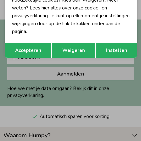
noodzakelijke cookies? Kies dan 'Weigeren'. Meer
weten? Lees
hier
alles over onze cookie- en
Zomeraccessoires
privacyverklaring. Je kunt op elk moment je instellingen
wijzigingen door op de link te klikken onder aan de
Altijd als eerste op de hoogte?
pagina.
Kledingaccessoires
Ontvang nieuwe collecties, exclusieve acties én direct
Opslaan
Terug
10% korting* op je eerste bestelling.
Accepteren
Weigeren
Instellen
Beenmode
Aanmelden
Winteraccessoires
Hoe we met je data omgaan? Bekijk dit in onze
privacyverklaring.
Automatisch sparen voor korting
Waarom Humpy?