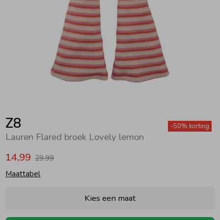
Zwemkleding
Zwemkleding
Cadeaubonnen
Winterjassen
Zwemvesten & Zwembandjes
Winterjassen
Jassen
Jassen
Haaraccessoires
Zomerjassen
Zomerjassen
Vesten
Vesten
Kledingaccessoires
Overhemden
Overhemden
Babyaccessoires
Z8
-50% korting
Lauren Flared broek Lovely lemon
Colberts & Gilets
Jurken
Verzorgingsproducten
14,99
29,99
Maattabel
Boxpakjes
Rokken & Skorts
Beenmode
Kies een maat
Rompers
Jumpsuits
Winteraccessoires