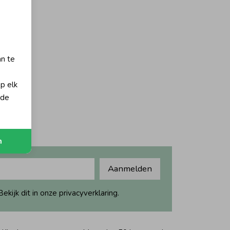
an te
op elk
 de
n
Aanmelden
ijk dit in onze privacyverklaring.