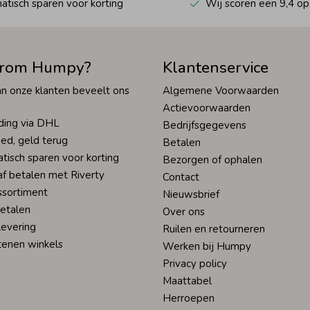
tisch sparen voor korting
Wij scoren een 9,4 op
rom Humpy?
Klantenservice
n onze klanten beveelt ons
Algemene Voorwaarden
Actievoorwaarden
ding via DHL
Bedrijfsgegevens
ed, geld terug
Betalen
tisch sparen voor korting
Bezorgen of ophalen
af betalen met Riverty
Contact
ssortiment
Nieuwsbrief
betalen
Over ons
levering
Ruilen en retourneren
tenen winkels
Werken bij Humpy
Privacy policy
Maattabel
Herroepen