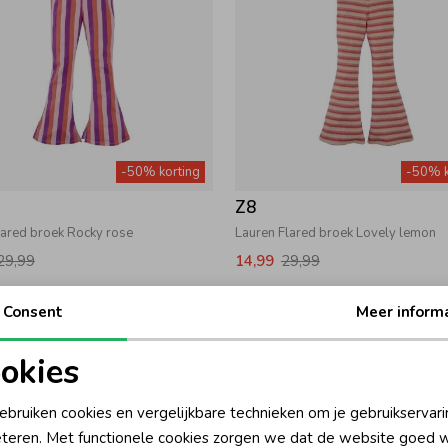
-50% korting
-50% k
Z8
lared broek Rocky rose
Lauren Flared broek Lovely lemon
29,99
14,99
29,99
Consent
Meer inform
okies
oodzakelijke cookies
Personalisatie cookies
ebruiken cookies en vergelijkbare technieken om je gebruikservari
teren. Met functionele cookies zorgen we dat de website goed w
nalytische cookies
Marketing cookies