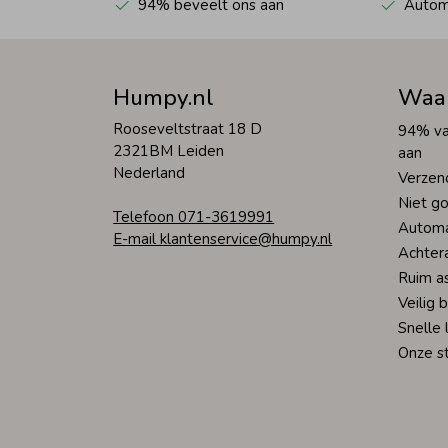
94% beveelt ons aan
Automa
Humpy.nl
Waa
Rooseveltstraat 18 D
94% va
2321BM Leiden
aan
Nederland
Verzen
Niet go
Telefoon 071-3619991
Automa
E-mail klantenservice@humpy.nl
Achter
Ruim a
Veilig 
Snelle 
Onze s