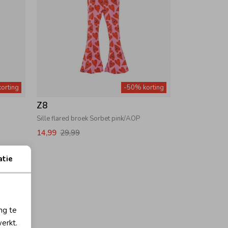
orting
-50% korting
Z8
Sille flared broek Sorbet pink/AOP
14,99
29,99
atie
ng te
erkt.