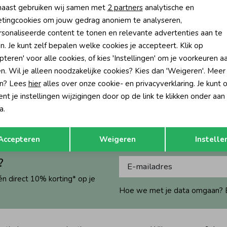
aast gebruiken wij samen met
2 partners
analytische en
tingcookies om jouw gedrag anoniem te analyseren,
sonaliseerde content te tonen en relevante advertenties aan te
n. Je kunt zelf bepalen welke cookies je accepteert. Klik op
pteren' voor alle cookies, of kies 'Instellingen' om je voorkeuren a
n. Wil je alleen noodzakelijke cookies? Kies dan 'Weigeren'. Meer
n? Lees
hier
alles over onze cookie- en privacyverklaring. Je kunt 
t je instellingen wijzigingen door op de link te klikken onder aan
a.
Opslaan
Terug
Accepteren
Weigeren
Instelle
?
én direct 10% korting* op je
Hoe we met je data omgaan? Bek