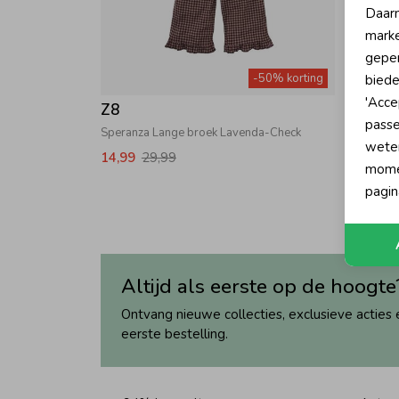
Daarn
marke
geper
-50% korting
biede
'Acce
Z8
passe
Speranza Lange broek Lavenda-Check
wete
14,99
29,99
momen
pagin
Altijd als eerste op de hoogte
Ontvang nieuwe collecties, exclusieve acties 
eerste bestelling.