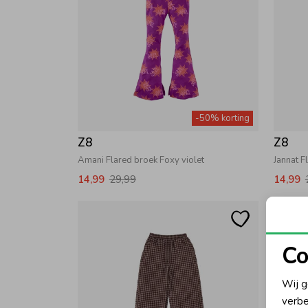
-50% korting
Z8
Z8
Amani Flared broek Foxy violet
Jannat F
14,99
29,99
14,99
Co
N
Wij g
verbe
A