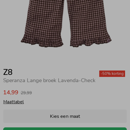
Zwemkleding
Zwemkleding
Cadeaubonnen
Winterjassen
Zwemvesten & Zwembandjes
Winterjassen
Jassen
Jassen
Haaraccessoires
Zomerjassen
Zomerjassen
Vesten
Vesten
Kledingaccessoires
Overhemden
Overhemden
Babyaccessoires
Z8
-50% korting
Speranza Lange broek Lavenda-Check
Colberts & Gilets
Jurken
Verzorgingsproducten
14,99
29,99
Maattabel
Boxpakjes
Rokken & Skorts
Beenmode
Kies een maat
Rompers
Jumpsuits
Winteraccessoires