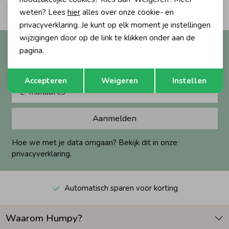
weten? Lees
hier
alles over onze cookie- en
Zomeraccessoires
privacyverklaring. Je kunt op elk moment je instellingen
wijzigingen door op de link te klikken onder aan de
Altijd als eerste op de hoogte?
pagina.
Kledingaccessoires
Ontvang nieuwe collecties, exclusieve acties én direct
Opslaan
Terug
10% korting* op je eerste bestelling.
Accepteren
Weigeren
Instellen
Beenmode
Aanmelden
Winteraccessoires
Hoe we met je data omgaan? Bekijk dit in onze
privacyverklaring.
Automatisch sparen voor korting
Waarom Humpy?