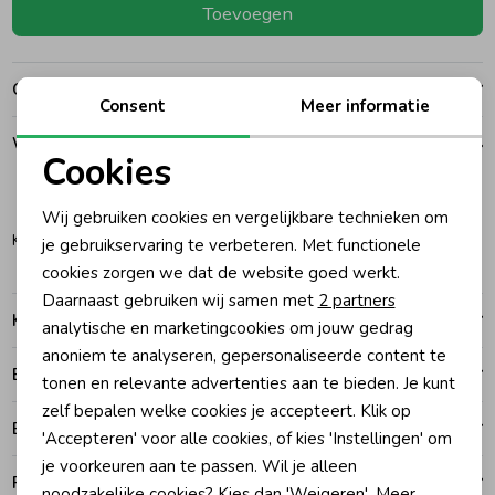
Toevoegen
Ondergoed
Blouses
Over dit item
Consent
Meer informatie
Regenkleding &-laarzen
Blazers & Gilets
Winkelvoorraad
Cookies
Zomeraccessoires
Leggings
Noodzakelijke cookies
152
Wij gebruiken cookies en vergelijkbare technieken om
Personalisatie cookies
Katwijk
je gebruikservaring te verbeteren. Met functionele
Kledingaccessoires
Boxpakjes
cookies zorgen we dat de website goed werkt.
Analytische cookies
Daarnaast gebruiken wij samen met
2 partners
Kenmerken
Marketing cookies
analytische en marketingcookies om jouw gedrag
Beenmode
Rompers
anoniem te analyseren, gepersonaliseerde content te
Betalen
tonen en relevante advertenties aan te bieden. Je kunt
Ondergoed
zelf bepalen welke cookies je accepteert. Klik op
Bezorgen of ophalen
'Accepteren' voor alle cookies, of kies 'Instellingen' om
je voorkeuren aan te passen. Wil je alleen
Regenkleding &-laarzen
Ruilen en retouren
noodzakelijke cookies? Kies dan 'Weigeren'. Meer