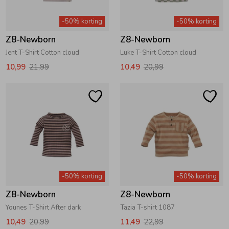
Zwemkleding
Zwemkleding
Cadeaubonnen
Winterjassen
Zwemvesten & Zwembandjes
Winterjassen
-50% korting
-50% korting
Z8-Newborn
Z8-Newborn
Jassen
Jassen
Haaraccessoires
Zomerjassen
Zomerjassen
Jent T-Shirt Cotton cloud
Luke T-Shirt Cotton cloud
10,99
21,99
10,49
20,99
Vesten
Vesten
Kledingaccessoires
Overhemden
Overhemden
Babyaccessoires
Colberts & Gilets
Jurken
Verzorgingsproducten
-50% korting
-50% korting
Boxpakjes
Rokken & Skorts
Beenmode
Z8-Newborn
Z8-Newborn
Younes T-Shirt After dark
Tazia T-shirt 1087
Rompers
Jumpsuits
Winteraccessoires
10,49
20,99
11,49
22,99