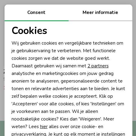
Ondergoed
Blouses
Consent
Meer informatie
Cookies
Regenkleding &-laarzen
Blazers & Gilets
Noodzakelijke cookies
Wij gebruiken cookies en vergelijkbare technieken om
Personalisatie cookies
je gebruikservaring te verbeteren. Met functionele
Zomeraccessoires
Leggings
cookies zorgen we dat de website goed werkt.
Analytische cookies
-50% korting
-50% korting
Daarnaast gebruiken wij samen met
2 partners
Kledingaccessoires
Boxpakjes
Z8-Newborn
Z8-Newborn
Marketing cookies
analytische en marketingcookies om jouw gedrag
Santino T-shirt Seafoam shadow
Jelke T-shirt Seafoam shadow/Crushed cloves
anoniem te analyseren, gepersonaliseerde content te
10,49
20,99
10,49
20,99
tonen en relevante advertenties aan te bieden. Je kunt
Beenmode
Rompers
zelf bepalen welke cookies je accepteert. Klik op
2
'Accepteren' voor alle cookies, of kies 'Instellingen' om
Filters
Ondergoed
je voorkeuren aan te passen. Wil je alleen
noodzakelijke cookies? Kies dan 'Weigeren'. Meer
weten? Lees
hier
alles over onze cookie- en
Altijd als eerste op de hoogte?
Regenkleding &-laarzen
privacyverklaring. Je kunt op elk moment je instellingen