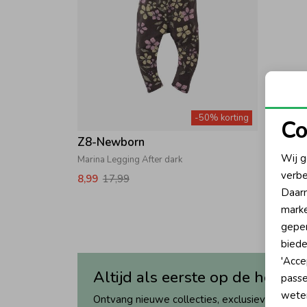
-50% korting
Co
Z8-Newborn
N
Wij g
Marina Legging After dark
verbe
8,99
17,99
A
Daarn
marke
geper
biede
'Acce
Altijd als eerste op de hoogte
passe
wete
Ontvang nieuwe collecties, exclusieve acties 