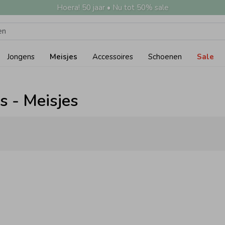
Hoera! 50 jaar • Nu tot 50% sale
Jongens
Meisjes
Accessoires
Schoenen
Sale
 - Meisjes