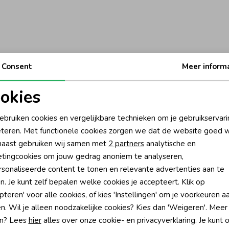
Consent
Meer inform
okies
oodzakelijke cookies
Personalisatie cookies
ebruiken cookies en vergelijkbare technieken om je gebruikservari
teren. Met functionele cookies zorgen we dat de website goed w
nalytische cookies
Marketing cookies
aast gebruiken wij samen met
2 partners
analytische en
tingcookies om jouw gedrag anoniem te analyseren,
sonaliseerde content te tonen en relevante advertenties aan te
n. Je kunt zelf bepalen welke cookies je accepteert. Klik op
pteren' voor alle cookies, of kies 'Instellingen' om je voorkeuren a
?
n. Wil je alleen noodzakelijke cookies? Kies dan 'Weigeren'. Meer
n? Lees
hier
alles over onze cookie- en privacyverklaring. Je kunt 
én direct 10% korting* op je