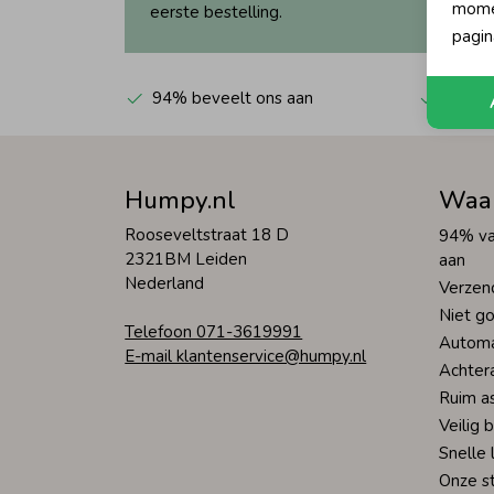
momen
eerste bestelling.
pagin
94% beveelt ons aan
Automa
Humpy.nl
Waa
Rooseveltstraat 18 D
94% va
2321BM Leiden
aan
Nederland
Verzen
Niet go
Telefoon 071-3619991
Automa
E-mail klantenservice@humpy.nl
Achter
Ruim a
Veilig 
Snelle 
Onze s