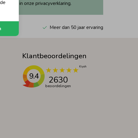
 de
ijk dit in onze privacyverklaring.
 Kiyoh
Meer dan 50 jaar ervaring
n
Klantbeoordelingen
9.4
2630
beoordelingen