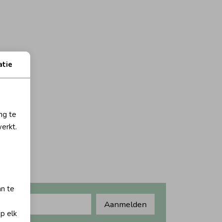
atie
ng te
erkt.
an te
Aanmelden
op elk