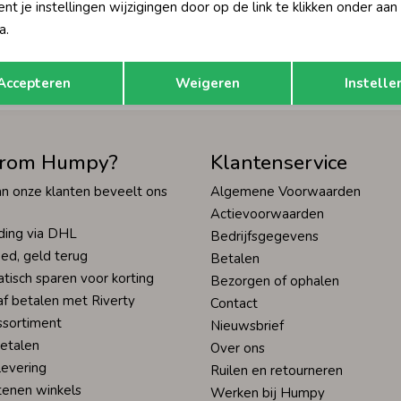
t je instellingen wijzigingen door op de link te klikken onder aan
Hoe we met je data omgaan? Bek
a.
Opslaan
Terug
tisch sparen voor korting
Wij scoren een 9,4 op
Accepteren
Weigeren
Instelle
rom Humpy?
Klantenservice
n onze klanten beveelt ons
Algemene Voorwaarden
Actievoorwaarden
ding via DHL
Bedrijfsgegevens
ed, geld terug
Betalen
tisch sparen voor korting
Bezorgen of ophalen
af betalen met Riverty
Contact
ssortiment
Nieuwsbrief
betalen
Over ons
levering
Ruilen en retourneren
tenen winkels
Werken bij Humpy