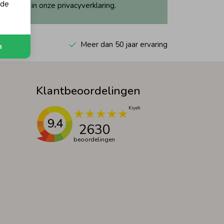
 de
ijk dit in onze privacyverklaring.
 Kiyoh
Meer dan 50 jaar ervaring
n
Klantbeoordelingen
9.4
2630
beoordelingen