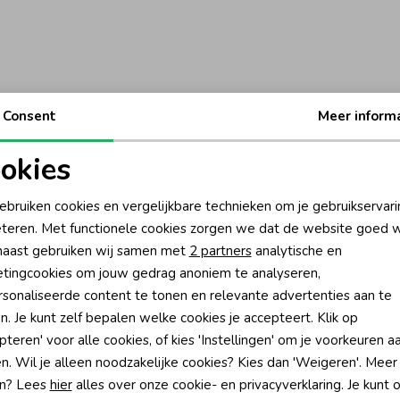
Consent
Meer inform
okies
oodzakelijke cookies
Personalisatie cookies
ebruiken cookies en vergelijkbare technieken om je gebruikservari
teren. Met functionele cookies zorgen we dat de website goed w
nalytische cookies
Marketing cookies
aast gebruiken wij samen met
2 partners
analytische en
tingcookies om jouw gedrag anoniem te analyseren,
sonaliseerde content te tonen en relevante advertenties aan te
n. Je kunt zelf bepalen welke cookies je accepteert. Klik op
pteren' voor alle cookies, of kies 'Instellingen' om je voorkeuren a
?
n. Wil je alleen noodzakelijke cookies? Kies dan 'Weigeren'. Meer
n? Lees
hier
alles over onze cookie- en privacyverklaring. Je kunt 
én direct 10% korting* op je