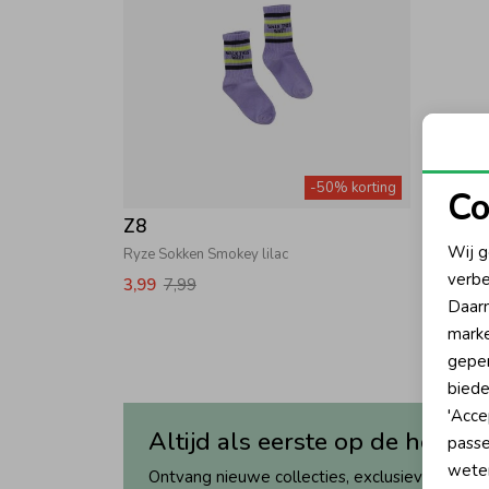
-50% korting
Co
Z8
N
Wij g
Ryze Sokken Smokey lilac
verbe
3,99
7,99
A
Daarn
marke
geper
biede
'Acce
Altijd als eerste op de hoogte
passe
wete
Ontvang nieuwe collecties, exclusieve acties 