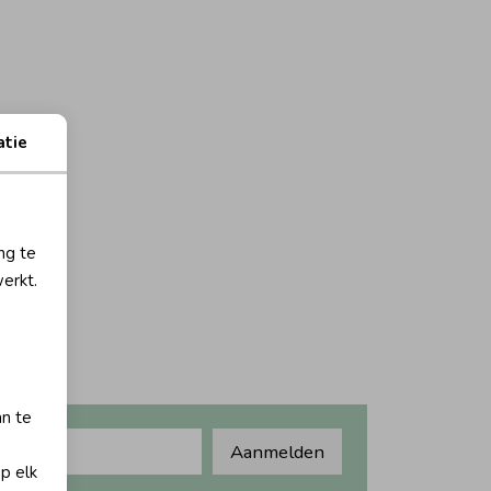
atie
ng te
erkt.
an te
Aanmelden
op elk