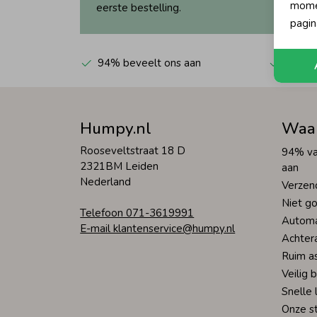
momen
eerste bestelling.
pagin
94% beveelt ons aan
Automa
Humpy.nl
Waa
Rooseveltstraat 18 D
94% va
2321BM Leiden
aan
Nederland
Verzen
Niet go
Telefoon 071-3619991
Automa
E-mail klantenservice@humpy.nl
Achter
Ruim a
Veilig 
Snelle 
Onze s