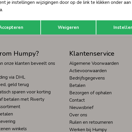
t je instellingen wijzigingen door op de link te klikken onder aan
Hoe we met je data omgaan? Bek
a.
Opslaan
Terug
tisch sparen voor korting
Wij scoren een 9,4 op
Accepteren
Weigeren
Instelle
rom Humpy?
Klantenservice
n onze klanten beveelt ons
Algemene Voorwaarden
Actievoorwaarden
ding via DHL
Bedrijfsgegevens
ed, geld terug
Betalen
tisch sparen voor korting
Bezorgen of ophalen
af betalen met Riverty
Contact
ssortiment
Nieuwsbrief
betalen
Over ons
levering
Ruilen en retourneren
tenen winkels
Werken bij Humpy