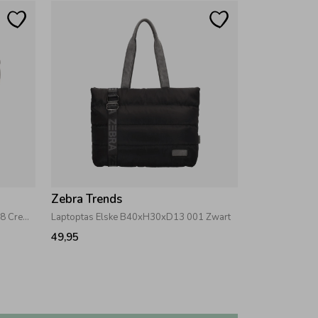
Zebra Trends
Schoudertas Elske B28xH22xD7 138 Creme
Laptoptas Elske B40xH30xD13 001 Zwart
49,95