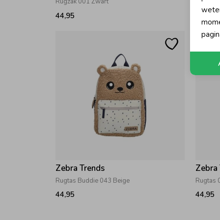
Rugzak 001 Zwart
Shopper
wete
44,95
59,95
momen
pagin
Zebra Trends
Zebra
Rugtas Buddie 043 Beige
Rugtas 
44,95
44,95