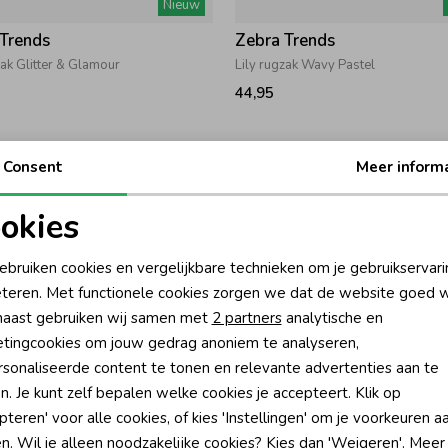
Nieuw
 Trends
Zebra Trends
zak Glitter & Glamour
Lily rugzak Wavy Pastel
44,95
Consent
Meer inform
okies
oodzakelijke cookies
Personalisatie cookies
ebruiken cookies en vergelijkbare technieken om je gebruikservari
teren. Met functionele cookies zorgen we dat de website goed w
nalytische cookies
Marketing cookies
aast gebruiken wij samen met
2 partners
analytische en
tingcookies om jouw gedrag anoniem te analyseren,
sonaliseerde content te tonen en relevante advertenties aan te
n. Je kunt zelf bepalen welke cookies je accepteert. Klik op
pteren' voor alle cookies, of kies 'Instellingen' om je voorkeuren a
 Trends
Zebra Trends
n. Wil je alleen noodzakelijke cookies? Kies dan 'Weigeren'. Meer