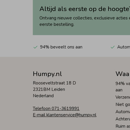
Altijd als eerste op de hoogte
Ontvang nieuwe collecties, exclusieve acties 
eerste bestelling.
94% beveelt ons aan
Automa
Humpy.nl
Waa
Rooseveltstraat 18 D
94% va
2321BM Leiden
aan
Nederland
Verzen
Niet go
Telefoon 071-3619991
Automa
E-mail klantenservice@humpy.nl
Achter
Ruim a