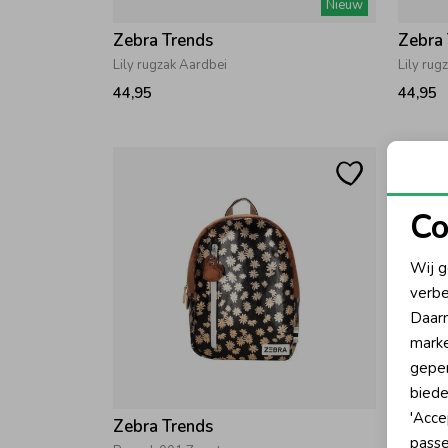
Nieuw
Zebra Trends
Zebra
Lily rugzak Aardbei
Lily rug
44,95
44,95
Co
N
Wij g
verbe
A
Daarn
marke
geper
biede
'Acce
Zebra Trends
Zebra
passe