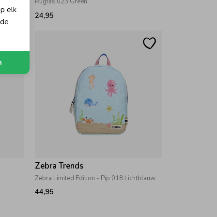
Rugtas 023 Green
op elk
24,95
 de
n
Zebra Trends
Zebra Limited Edition - Pip 018 Lichtblauw
44,95