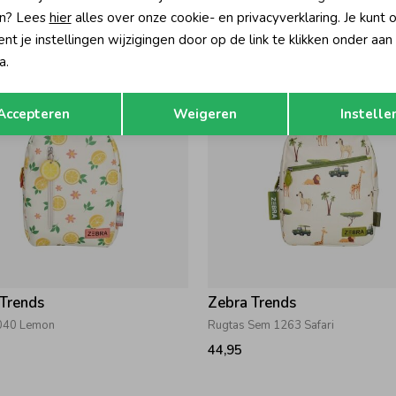
 001 Zwart
Zebra Maan Rugzak 043 Beige
n? Lees
hier
alles over onze cookie- en privacyverklaring. Je kunt 
39,95
t je instellingen wijzigingen door op de link te klikken onder aan
a.
Opslaan
Terug
Accepteren
Weigeren
Instelle
 Trends
Zebra Trends
040 Lemon
Rugtas Sem 1263 Safari
44,95