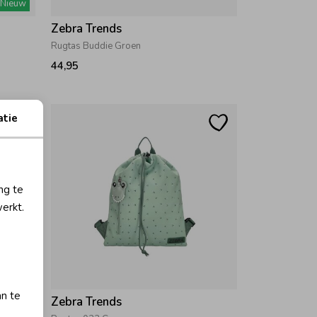
Nieuw
Zebra Trends
Rugtas Buddie Groen
44,95
atie
ng te
erkt.
an te
Zebra Trends